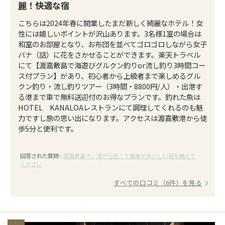
麗！快適な宿
こちらは2024年春に開業したまだ新しく綺麗なホテル！女
性には嬉しいポイントが沢山あります。3名様1室の場合は
和室のお部屋となり、お布団を並べてゴロゴロしながら女子
バナ（話）に花をさかせることができます。楽天トラベル
にて【渡嘉敷島で海遊びグルクン釣りor流し釣り3時間コー
ス付プラン】があり、初心者から上級者まで楽しめるグル
クン釣り・流し釣りツアー（3時間・8800円/人）・出港す
る港まで車で無料送迎付のお得なプランです。釣れた魚は
HOTEL KANALOAレストランにて調理してくれるのも魅
力ですし旅の思い出になります。アクセスは渡嘉敷港から徒
歩5分と便利です。
回答された質問 :
渡嘉敷島で、港から近くて食事がおいしい宿を教えて
ください
すべての口コミ（6件）を見る