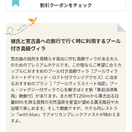
割引クーポンをチェック
彼氏と宮古島への旅行で行く時に利用するプール
付き高級ヴィラ
宮古島の自然を見晴らす高台に佇む高級ヴィラがある大人
のためのプレミアムホテルです。この宿ならご希望に合うカ
ップルにおすすめのプール付き高級ヴィラ［プールヴィラ
スイートデイベッド・ロフト付ラウンジアクセス］に泊ま
るおすすめのプラン［「プールヴィラスイート指定」プー
ル・ジャグジー付ヴィラで心を解きほぐす旅「事前決済専
用」朝食付］があります。また地下1250mから湧き出る日
量800tを誇る良質の天然温泉を星空が望める露天風呂や大
浴場で楽しめます。そして朝食ですが、ホテル内レストラ
ン「with blue」でアメリカンブレックファストが味わえま
すよ。