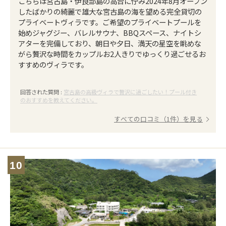
こちらは宮古島・伊良部島の高台に佇み2024年8月オープン
したばかりの綺麗で雄大な宮古島の海を望める完全貸切の
プライベートヴィラです。ご希望のプライベートプールを
始めジャグジー、バレルサウナ、BBQスペース、ナイトシ
アターを完備しており、朝日や夕日、満天の星空を眺めな
がら贅沢な時間をカップルお2人きりでゆっくり過ごせるお
すすめのヴィラです。
回答された質問 :
宮古島の高級ヴィラで贅沢に過ごしたい！プール付き
のおすすめを教えてください。
すべての口コミ（1件）を見る
10