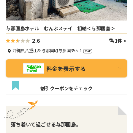
与那国島ホテル むんぶステイ 祖納＜与那国島＞
2.6
1
件 >
沖縄県八重山郡与那国町与那国355-1
料金を表示する
割引クーポンをチェック
落ち着いて過ごせる与那国島。