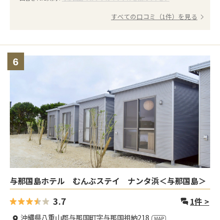
すべての口コミ（1件）を見る
6
与那国島ホテル むんぶステイ ナンタ浜＜与那国島＞
3.7
1
件 >
沖縄県八重山郡与那国町字与那国祖納218