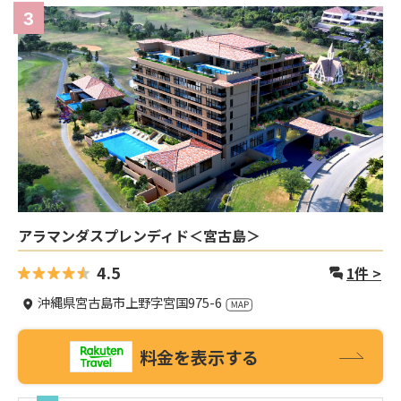
3
アラマンダスプレンディド＜宮古島＞
4.5
1
件 >
沖縄県宮古島市上野字宮国975-6
料金を表示する