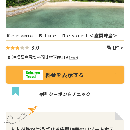
Ｋｅｒａｍａ Ｂｌｕｅ Ｒｅｓｏｒｔ＜座間味島＞
3.0
1
件 >
沖縄県島尻郡座間味村阿佐119
料金を表示する
割引クーポンをチェック
大人が静かに過ごせる座間味島のリゾートホテ