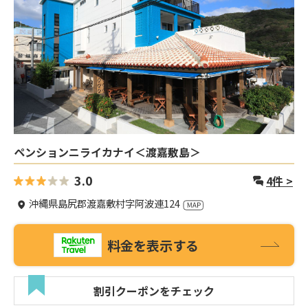
ペンションニライカナイ＜渡嘉敷島＞
3.0
4
件 >
沖縄県島尻郡渡嘉敷村字阿波連124
料金を表示する
割引クーポンをチェック