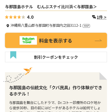
与那国島ホテル むんぶステイ比川浜＜与那国島＞
4.0
1
件 >
沖縄県八重山郡与那国町与那国内之田3112-1
料金を表示する
割引クーポンをチェック
与那国島の伝統文化「クバ民具」作り体験ができ
るホテル！
与那国島を舞台にしたドラマ、Dr.コトー診療所のロケ地か
ら徒歩30秒、目の前にはビーチがあるホテルは如何でしょ