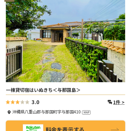
一棟貸切宿はいぬきち＜与那国島＞
3.0
1
件 >
沖縄県八重山郡与那国町字与那国410
料金を表示する