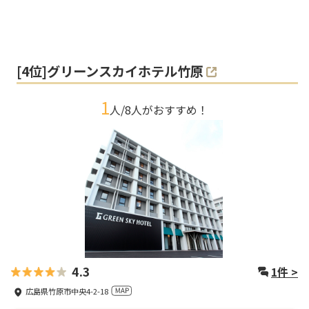
[
4
位]
グリーンスカイホテル竹原
1
人/
8
人がおすすめ！
4.3
1
件 >
広島県竹原市中央4-2-18