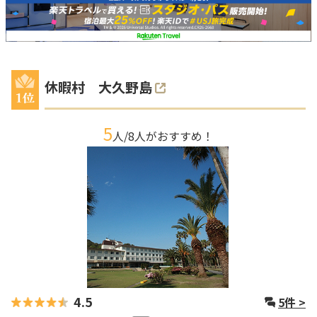
休暇村 大久野島
5
人/
8
人がおすすめ！
4.5
5
件 >