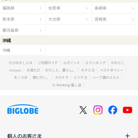
福岡県
佐賀県
長崎県
熊本県
大分県
宮崎県
鹿児島県
沖縄
沖縄
たびゆかしとは
ご利用ガイド
Ｇポイント
Ｇランキング
だれどこ
ocruyo
お湯たび
わたしと、暮らし。
キテミヨ
ベストオイシー
モノスポ
野に行く。
カウナラ
ミツケヨ
ハーブ酒のススメ
Ｇ-Ranking 推し活
個人のお客さま