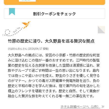
割引クーポンをチェック
竹原の歴史に浸り、大久野島を巡る贅沢な拠点
びばのんのん
さん (
2026/04/17
投稿)
大久野島への拠点には、安芸の小京都・竹原の歴史的な町並
みに溶け込むこの宿が一番のおすすめです。江戸時代の製塩
業の歴史を伝える古民家を改装した空間は清潔感に溢れ、家
族やグループで過ごす時間は一生の思い出になります。島内
では抱っこや追いかけを控え、野生のうさぎを優しく見守る
のがマナー。かつての毒ガス貯蔵庫や発電所跡を巡り、負の
歴史と平和の尊さを学んだ後は、宿で瀬戸内の旬を活かした
極上のフレンチを堪能できます。歴史と自然、そして美食が
融合した贅沢な旅を叶えてくれる唯一無二の滞在先です。
ホテル詳細ページへ（1件）