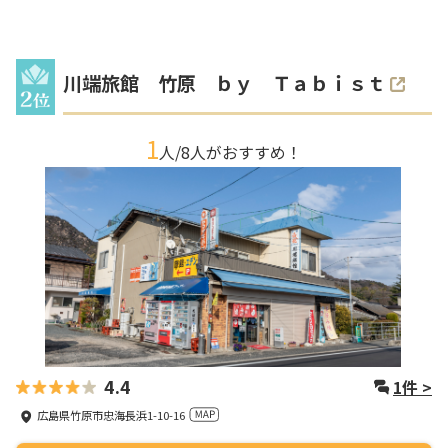
川端旅館 竹原 ｂｙ Ｔａｂｉｓｔ
1
人/
8
人がおすすめ！
4.4
1
件 >
広島県竹原市忠海長浜1-10-16