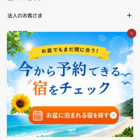
法人のお客さま
企業情報
×
ご利用中の方
お問い合わせ
消費税の表示
ウェブアクセシビリティの取り組み
個人情報保護ポリシー
プライバシーポータル
Cookieポリシー
特定商取引法に基づく表記
情報セキュリティ基本方針
商標について
BIGLOBEトップ
Copyright ©BIGLOBE Inc.
2026.
All rights reserved.