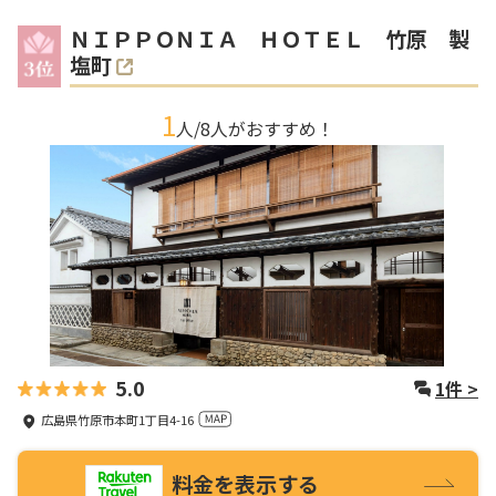
ＮＩＰＰＯＮＩＡ ＨＯＴＥＬ 竹原 製
塩町
1
人/
8
人がおすすめ！
5.0
1
件 >
広島県竹原市本町1丁目4-16
料金を表示する