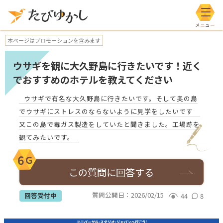
メニ
本ページはプロモーションを含みます
ウサギを観に大久野島に行きたいです！近く
でおすすめのホテルを教えてください
ウサギで有名な大久野島に行きたいです。そして奥の島
でウサギにストレスのならないように見学をしたいです
又この島で毒ガス製造をしていたと聞きました。工場跡を
観てみたいです。
6
Ｇ
この質問に回答する
質問公開日：
2026/02/15
回答受付中
44
8