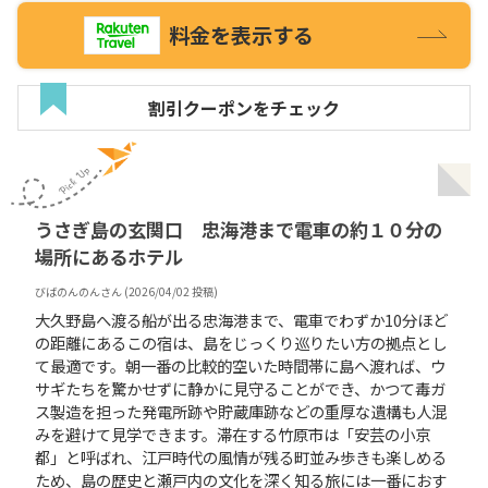
料金を表示する
割引クーポンをチェック
うさぎ島の玄関口 忠海港まで電車の約１０分の
場所にあるホテル
びばのんのん
さん (
2026/04/02
投稿)
大久野島へ渡る船が出る忠海港まで、電車でわずか10分ほど
の距離にあるこの宿は、島をじっくり巡りたい方の拠点とし
て最適です。朝一番の比較的空いた時間帯に島へ渡れば、ウ
サギたちを驚かせずに静かに見守ることができ、かつて毒ガ
ス製造を担った発電所跡や貯蔵庫跡などの重厚な遺構も人混
みを避けて見学できます。滞在する竹原市は「安芸の小京
都」と呼ばれ、江戸時代の風情が残る町並み歩きも楽しめる
ため、島の歴史と瀬戸内の文化を深く知る旅には一番におす