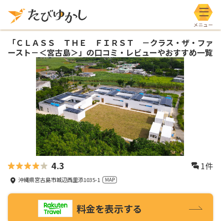
メニ
「
ＣＬＡＳＳ ＴＨＥ ＦＩＲＳＴ －クラス・ザ・ファ
ースト－＜宮古島＞
」の口コミ・レビューやおすすめ一覧
4.3
1
件
沖縄県宮古島市城辺西里添1035-1
料金を表示する