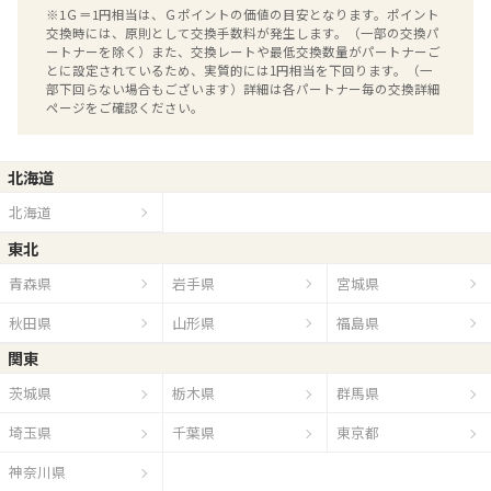
※1Ｇ＝1円相当は、Ｇポイントの価値の目安となります。ポイント
交換時には、原則として交換手数料が発生します。（一部の交換パ
ートナーを除く）また、交換レートや最低交換数量がパートナーご
とに設定されているため、実質的には1円相当を下回ります。（一
部下回らない場合もございます）詳細は各パートナー毎の交換詳細
ページをご確認ください。
北海道
北海道
東北
青森県
岩手県
宮城県
秋田県
山形県
福島県
関東
茨城県
栃木県
群馬県
埼玉県
千葉県
東京都
神奈川県