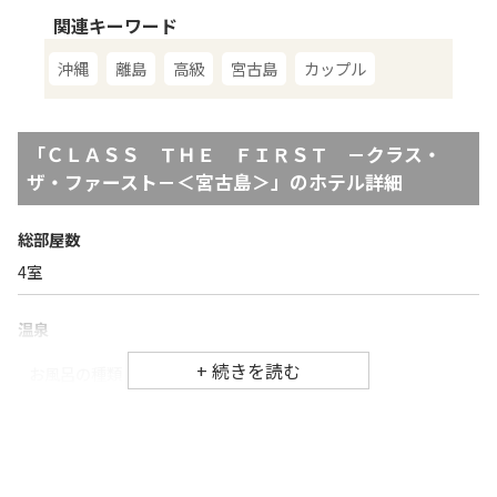
関連キーワード
沖縄
離島
高級
宮古島
カップル
「
ＣＬＡＳＳ ＴＨＥ ＦＩＲＳＴ －クラス・
ザ・ファースト－＜宮古島＞
」のホテル詳細
総部屋数
4
室
温泉
お風呂の種類
サウナ
チェックイン・チェックアウト時間
チェックイン
15:00
（最終チェックイン：
22:00
）