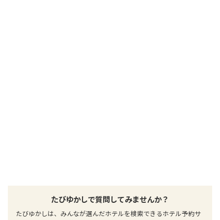
宮古空港ーホテル：シャトルバス空港カウンター受付（１０時ー
１７時３０分）、下地島空港ーホテル：公式サイトをご確認くだ
さい
提供：楽天トラベル
楽天トラベルで
ホテル詳細を詳しく見る
たびゆかしで質問してみませんか？
たびゆかしは、みんなが選んだホテルを検索できるホテル予約サ