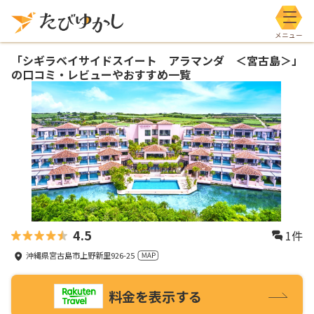
メニ
「
シギラベイサイドスイート アラマンダ ＜宮古島＞
」
の口コミ・レビューやおすすめ一覧
4.5
1
件
沖縄県宮古島市上野新里926-25
料金を表示する