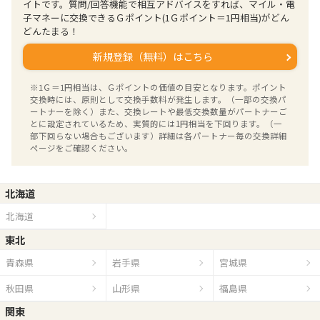
イトです。質問/回答機能で相互アドバイスをすれば、マイル・電
子マネーに交換できるＧポイント(1Ｇポイント＝1円相当)がどん
どんたまる！
新規登録（無料）はこちら
※1Ｇ＝1円相当は、Ｇポイントの価値の目安となります。ポイント
交換時には、原則として交換手数料が発生します。（一部の交換パ
ートナーを除く）また、交換レートや最低交換数量がパートナーご
とに設定されているため、実質的には1円相当を下回ります。（一
部下回らない場合もございます）詳細は各パートナー毎の交換詳細
ページをご確認ください。
北海道
北海道
東北
青森県
岩手県
宮城県
秋田県
山形県
福島県
関東