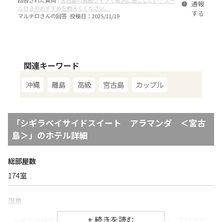
回答された質問 :
宮古島の高級ヴィラで贅沢に過ごしたい！プー
通報
ル付きのおすすめを教えてください。
する
マルテロ
さんの回答 投稿日：
2025/11/19
関連キーワード
沖縄
離島
高級
宮古島
カップル
「
シギラベイサイドスイート アラマンダ ＜宮古
島＞
」のホテル詳細
総部屋数
174
室
温泉
お風呂の種類
温泉、大浴場、露天風呂、サウナ、天然温泉