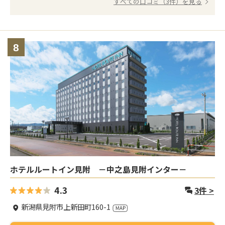
すべての口コミ（3件）を見る
8
ホテルルートイン見附 －中之島見附インター－
4.3
3
件 >
新潟県見附市上新田町160-1