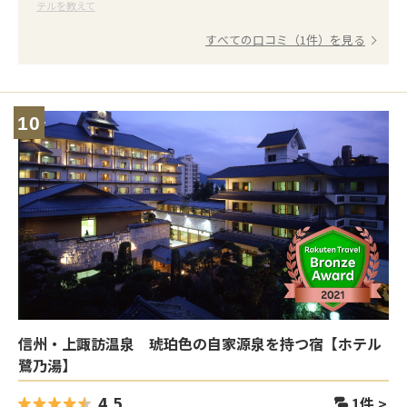
テルを教えて
すべての口コミ（1件）を見る
10
信州・上諏訪温泉 琥珀色の自家源泉を持つ宿【ホテル
鷺乃湯】
4.5
1
件 >