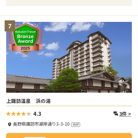
7
上諏訪温泉 浜の湯
4.3
3
件 >
長野県諏訪市湖岸通り3-3-10