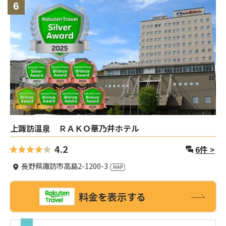
6
上諏訪温泉 ＲＡＫＯ華乃井ホテル
4.2
6
件 >
長野県諏訪市高島2-1200-3
料金を表示する