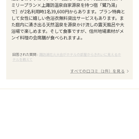
ミリープラン×上諏訪温泉自家源泉を持つ宿「鷺乃湯」
で］が2名利用時1名39,600円からあります。プラン特典と
して女性に嬉しい色浴衣無料貸出サービスもあります。ま
た庭内に湧き出る天然温泉を源泉かけ流しの露天風呂や大
浴場で楽しめます。そして食事ですが、信州地場素材がメ
ンイ料理の会席膳が食べられますよ。
回答された質問 :
諏訪湖花火大会がホテルの部屋からきれいに見えるホ
テルを教えて
すべての口コミ（1件）を見る