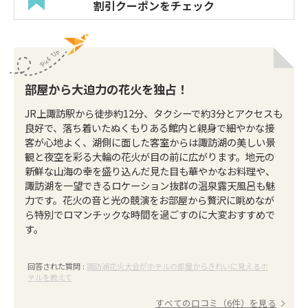
割引クーポンをチェック
部屋から大迫力の花火を独占！
JR上諏訪駅から徒歩約12分、タクシーで約3分とアクセスも
良好で、落ち着いたぬくもりある館内と親身で細やかな接
客が心地よく、湖側に面した客室からは諏訪湖の美しい景
観と夜空を彩る大輪の花火が目の前に広がります。地元の
新鮮な山海の幸を盛り込んだ見た目も華やかなお料理や、
諏訪湖を一望できるロケーション抜群の温泉露天風呂も魅
力です。花火の音と光の競演をお部屋から贅沢に眺めなが
ら特別でロマンチックな時間を過ごすのに大変おすすめで
す。
回答された質問 :
諏訪湖花火大会がホテルの部屋からきれいに見えるホ
テルを教えて
すべての口コミ（6件）を見る