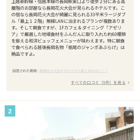
上越新幹線・信越本線の長岡駅東口より徒歩２分にある高
層階のお部屋なら長岡花火大会が見られるホテルです。こ
の宿なら長岡花火大会が綺麗に見られる33平米ラージダブ
ル「最上１２階」無線LANに泊まれるプランが複数ありま
す。そして朝食ですが、1Fカフェ & ダイニング「アゼリ
ア」で厳選した地場食材をふんだんに取り入れた約60種類
を揃える和洋ビュッフェメニューが味わえます。特に朝食
で食べられる越後長岡名物「栃尾のジャンボあぶらげ」は
絶品ですよ。
回答された質問 :
長岡花火大会がホテルから見えるのはどこ？
すべての口コミ（5件）を見る
2