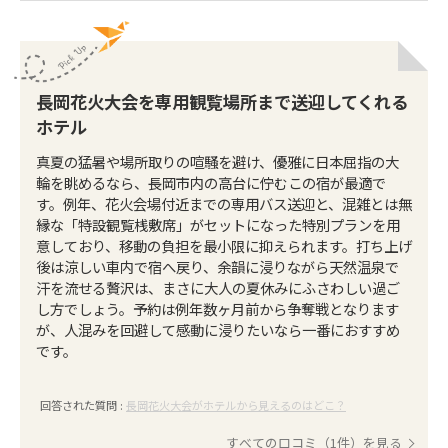
長岡花火大会を専用観覧場所まで送迎してくれる
ホテル
真夏の猛暑や場所取りの喧騒を避け、優雅に日本屈指の大
輪を眺めるなら、長岡市内の高台に佇むこの宿が最適で
す。例年、花火会場付近までの専用バス送迎と、混雑とは無
縁な「特設観覧桟敷席」がセットになった特別プランを用
意しており、移動の負担を最小限に抑えられます。打ち上げ
後は涼しい車内で宿へ戻り、余韻に浸りながら天然温泉で
汗を流せる贅沢は、まさに大人の夏休みにふさわしい過ご
し方でしょう。予約は例年数ヶ月前から争奪戦となります
が、人混みを回避して感動に浸りたいなら一番におすすめ
です。
回答された質問 :
長岡花火大会がホテルから見えるのはどこ？
すべての口コミ（1件）を見る