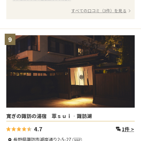
すべての口コミ（3件）を見る
9
寛ぎの諏訪の湯宿 萃ｓｕｉ‐諏訪湖
4.7
1
件 >
長野県諏訪市湖岸通り2-5-27