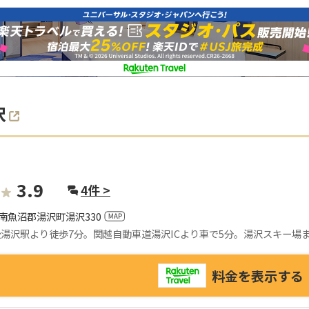
沢
3.9
4
件 >
南魚沼郡湯沢町湯沢330
後湯沢駅より徒歩7分。関越自動車道湯沢ICより車で5分。湯沢スキー場
料金を表示する