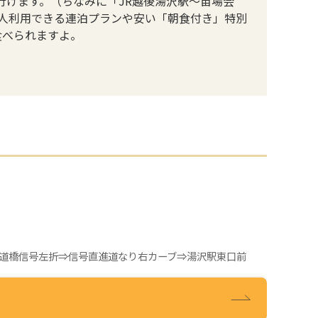
行けます。（ちなみに「JR越後湯沢駅～苗場会
人利用できる連泊プランや安い「朝食付き」特別
食べられますよ。
道橋信号左折⇒信号直進道なり右カーブ⇒湯沢駅東口前