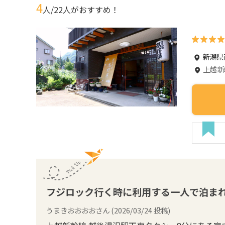
4
人/
22
人がおすすめ！
新潟県
上越新
フジロック行く時に利用する一人で泊ま
うまきおおおお
さん (
2026/03/24
投稿)