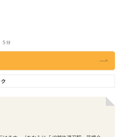
 ５分
ック