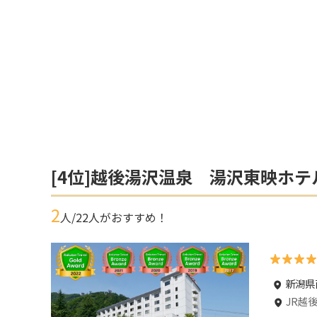
[
4
位]
越後湯沢温泉 湯沢東映ホテ
2
人/
22
人がおすすめ！
新潟県
JR越