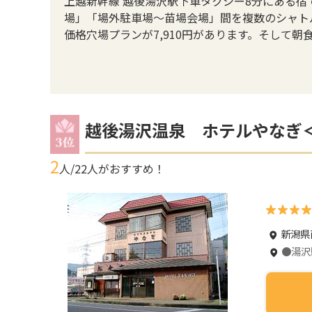
上越新幹線 越後湯沢駅下車タクシー8分にある宿
場」「場外駐車場～苗場会場」間を複数のシャト
価格穴場プランが7,910円があります。そして
越後湯沢温泉 ホテルやなぎ
2
人/
22
人がおすすめ！
新潟県
●湯沢