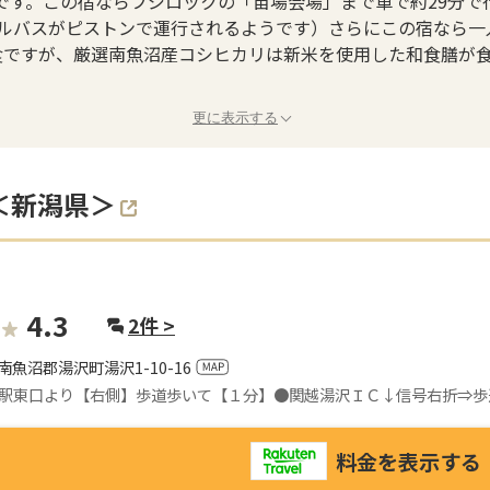
です。この宿ならフジロックの「苗場会場」まで車で約29分で
ルバスがピストンで運行されるようです）さらにこの宿なら一
朝食ですが、厳選南魚沼産コシヒカリは新米を使用した和食膳が
更に表示する
＜新潟県＞
4.3
2
件 >
南魚沼郡湯沢町湯沢1-10-16
駅東口より【右側】歩道歩いて【１分】●関越湯沢ＩＣ↓信号右折⇒歩
料金を表示する