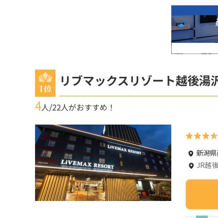
リブマックスリゾート越後湯
4
人/
22
人がおすすめ！
新潟県
JR越