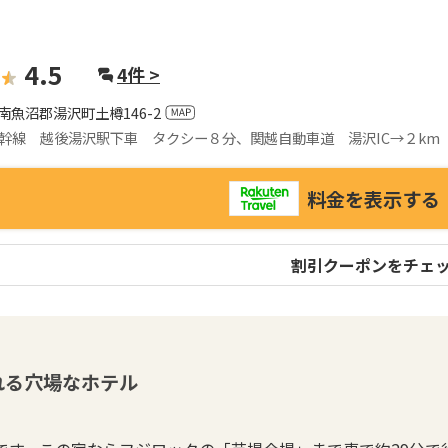
4.5
4
件 >
南魚沼郡湯沢町土樽146-2
幹線 越後湯沢駅下車 タクシー８分、関越自動車道 湯沢IC→２km
料金を表示する
割引クーポンをチェ
れる穴場なホテル