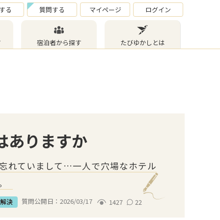
する
質問する
マイページ
ログイン
す
宿泊者から探す
たびゆかしとは
はありますか
り忘れていまして…一人で穴場なホテル
。
質問公開日：
2026/03/17
解決
1427
22