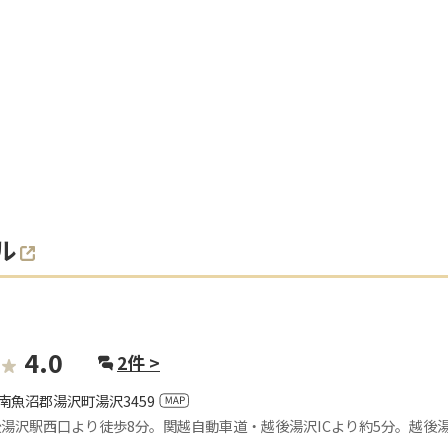
ル
4.0
2
件 >
南魚沼郡湯沢町湯沢3459
後湯沢駅西口より徒歩8分。関越自動車道・越後湯沢ICより約5分。越