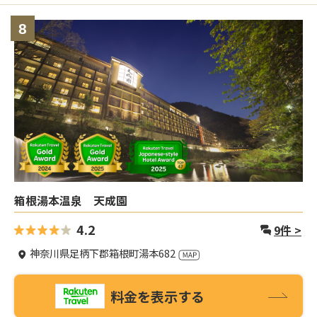
8
箱根湯本温泉 天成園
4.2
9
件 >
神奈川県足柄下郡箱根町湯本682
料金を表示する