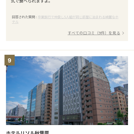
式で食べられますよ。
回答された質問 :
卒業旅行で仲良し5人組が同じ部屋に泊まれる綺麗なホ
テル
すべての口コミ（9件）を見る
9
ホテルリソル秋葉原