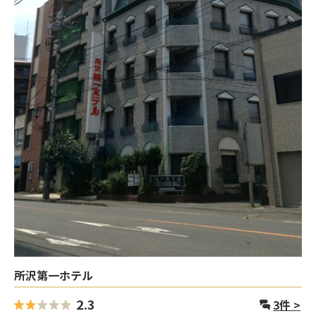
所沢第一ホテル
2.3
3
件 >