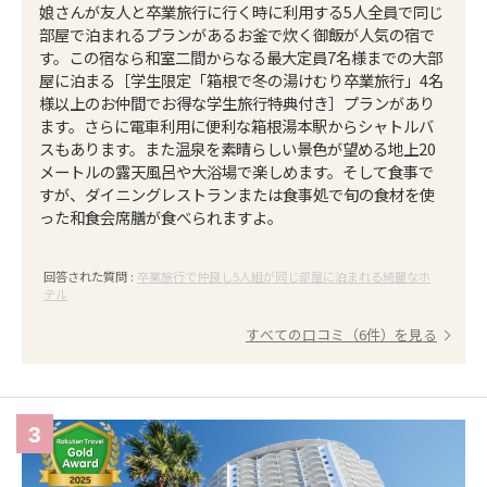
娘さんが友人と卒業旅行に行く時に利用する5人全員で同じ
部屋で泊まれるプランがあるお釜で炊く御飯が人気の宿で
す。この宿なら和室二間からなる最大定員7名様までの大部
屋に泊まる［学生限定「箱根で冬の湯けむり卒業旅行」4名
様以上のお仲間でお得な学生旅行特典付き］プランがあり
ます。さらに電車利用に便利な箱根湯本駅からシャトルバ
スもあります。また温泉を素晴らしい景色が望める地上20
メートルの露天風呂や大浴場で楽しめます。そして食事で
すが、ダイニングレストランまたは食事処で旬の食材を使
った和食会席膳が食べられますよ。
回答された質問 :
卒業旅行で仲良し5人組が同じ部屋に泊まれる綺麗なホ
テル
すべての口コミ（6件）を見る
3