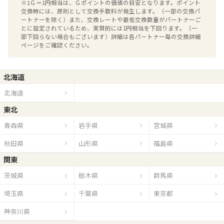
※1Ｇ＝1円相当は、Ｇポイントの価値の目安となります。ポイント
交換時には、原則として交換手数料が発生します。（一部の交換パ
ートナーを除く）また、交換レートや最低交換数量がパートナーご
とに設定されているため、実質的には1円相当を下回ります。（一
部下回らない場合もございます）詳細は各パートナー毎の交換詳細
ページをご確認ください。
北海道
北海道
東北
青森県
岩手県
宮城県
秋田県
山形県
福島県
関東
茨城県
栃木県
群馬県
埼玉県
千葉県
東京都
神奈川県