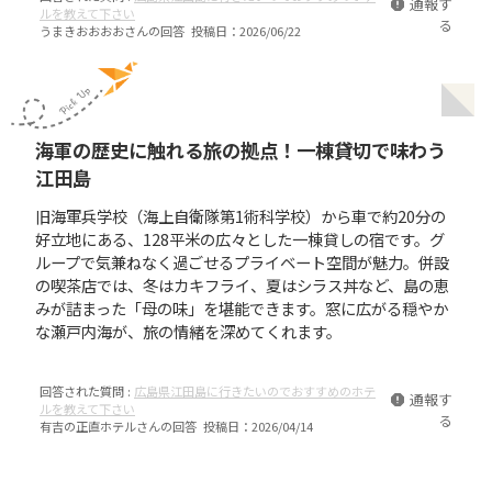
通報す
ルを教えて下さい
る
うまきおおおお
さんの回答 投稿日：
2026/06/22
海軍の歴史に触れる旅の拠点！一棟貸切で味わう
江田島
旧海軍兵学校（海上自衛隊第1術科学校）から車で約20分の
好立地にある、128平米の広々とした一棟貸しの宿です。グ
ループで気兼ねなく過ごせるプライベート空間が魅力。併設
の喫茶店では、冬はカキフライ、夏はシラス丼など、島の恵
みが詰まった「母の味」を堪能できます。窓に広がる穏やか
な瀬戸内海が、旅の情緒を深めてくれます。
回答された質問 :
広島県江田島に行きたいのでおすすめのホテ
通報す
ルを教えて下さい
る
有吉の正直ホテル
さんの回答 投稿日：
2026/04/14