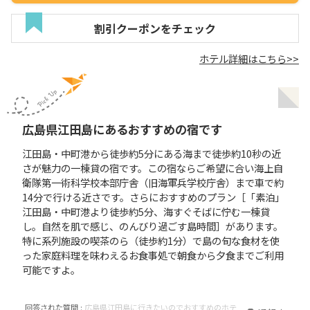
割引クーポンをチェック
ホテル詳細はこちら>>
広島県江田島にあるおすすめの宿です
江田島・中町港から徒歩約5分にある海まで徒歩約10秒の近
さが魅力の一棟貸の宿です。この宿ならご希望に合い海上自
衛隊第一術科学校本部庁舎（旧海軍兵学校庁舎）まで車で約
14分で行ける近さです。さらにおすすめのプラン［「素泊」
江田島・中町港より徒歩約5分、海すぐそばに佇む一棟貸
し。自然を肌で感じ、のんびり過ごす島時間］があります。
特に系列施設の喫茶のら（徒歩約1分）で島の旬な食材を使
った家庭料理を味わえるお食事処で朝食から夕食までご利用
可能ですよ。
回答された質問 :
広島県江田島に行きたいのでおすすめのホテ