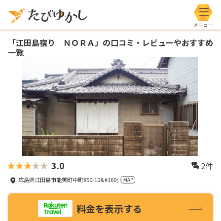
メニ
「
江田島宿り ＮＯＲＡ
」の口コミ・レビューやおすすめ
一覧
3.0
2
件
広島県江田島市能美町中町850-10&#160;
料金を表示する