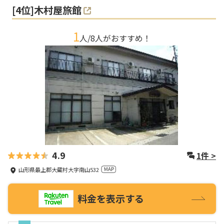
[
4
位]
木村屋旅館
1
人/
8
人がおすすめ！
4.9
1
件 >
山形県最上郡大蔵村大字南山532
料金を表示する