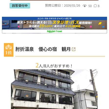
質問公開日：
2026/01/26
回答受付中
50
8
肘折温泉 優心の宿 観月
2
人/
8
人がおすすめ！