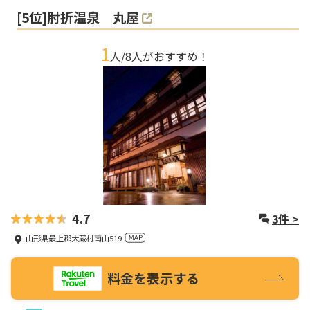
[
5
位]
肘折温泉 丸屋
1
人/
8
人がおすすめ！
4.7
3
件 >
山形県最上郡大蔵村南山519
料金を表示する