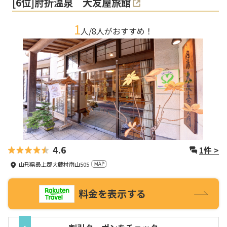
[
6
位]
肘折温泉 大友屋旅館
1
人/
8
人がおすすめ！
4.6
1
件 >
山形県最上郡大蔵村南山505
料金を表示する