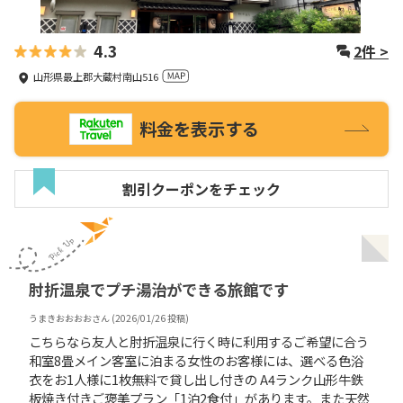
4.3
2
件 >
山形県最上郡大蔵村南山516
料金を表示する
割引クーポンをチェック
肘折温泉でプチ湯治ができる旅館です
うまきおおおお
さん (
2026/01/26
投稿)
こちらなら友人と肘折温泉に行く時に利用するご希望に合う
和室8畳メイン客室に泊まる女性のお客様には、選べる色浴
衣をお1人様に1枚無料で貸し出し付きの A4ランク山形牛鉄
板焼き付きご褒美プラン「1泊2食付」があります。また天然