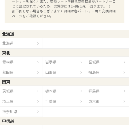
ートナーを除く）また、交換レートや最低交換数量がパートナーご
とに設定されているため、実質的には1円相当を下回ります。（一
部下回らない場合もございます）詳細は各パートナー毎の交換詳細
ページをご確認ください。
北海道
北海道
東北
青森県
岩手県
宮城県
秋田県
山形県
福島県
関東
茨城県
栃木県
群馬県
埼玉県
千葉県
東京都
神奈川県
甲信越