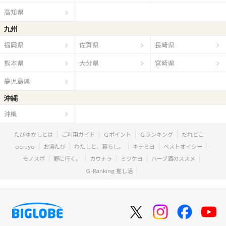
高知県
九州
福岡県
佐賀県
長崎県
熊本県
大分県
宮崎県
鹿児島県
沖縄
沖縄
たびゆかしとは
ご利用ガイド
Ｇポイント
Ｇランキング
だれどこ
ocruyo
お湯たび
わたしと、暮らし。
キテミヨ
ベストオイシー
モノスポ
野に行く。
カウナラ
ミツケヨ
ハーブ酒のススメ
Ｇ-Ranking 推し活