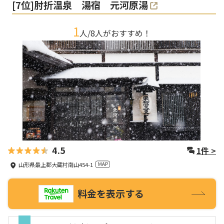
[
7
位]
肘折温泉 湯宿 元河原湯
1
人/
8
人がおすすめ！
4.5
1
件 >
山形県最上郡大蔵村南山454-1
料金を表示する