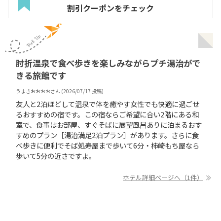
割引クーポンをチェック
肘折温泉で食べ歩きを楽しみながらプチ湯治がで
きる旅館です
うまきおおおお
さん (
2026/07/17
投稿)
友人と2泊ほどして温泉で体を癒やす女性でも快適に過ごせ
るおすすめの宿です。この宿ならご希望に合い2階にある和
室で、食事はお部屋、すぐそばに展望風呂ありに泊まるおす
すめのプラン［湯治満足2泊プラン］があります。さらに食
べ歩きに便利でそば処寿屋まで歩いて6分・柿崎もち屋なら
歩いて5分の近さですよ。
ホテル詳細ページへ（1件）