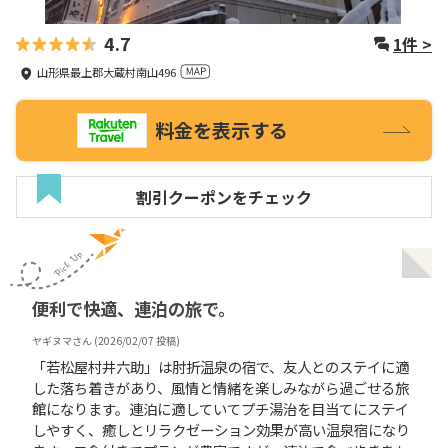
4.7
1
件 >
山形県最上郡大蔵村南山496
料金を表示する
割引クーポンをチェック
便利で快適、連泊の旅で。
ヤギヌマ
さん (
2026/02/07
投稿)
「若松屋村井六助」は肘折温泉の宿で、友人とのステイに適
した落ち着きがあり、風情と情緒を楽しみながら過ごせる旅
館になります。連泊に適していてプチ湯治を目当てにステイ
しやすく、癒しとリラクゼーション効果が高い温泉宿になり