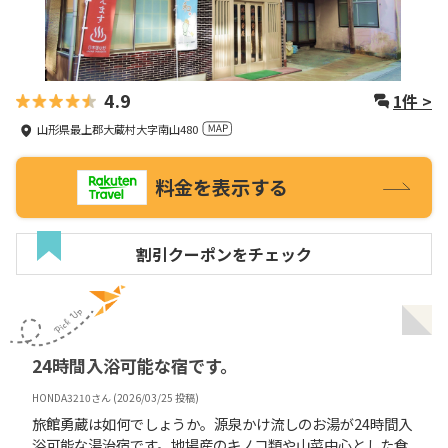
4.9
1
件 >
山形県最上郡大蔵村大字南山480
料金を表示する
割引クーポンをチェック
24時間入浴可能な宿です。
HONDA3210
さん (
2026/03/25
投稿)
旅館勇蔵は如何でしょうか。源泉かけ流しのお湯が24時間入
浴可能な湯治宿です。地場産のキノコ類や山菜中心とした食