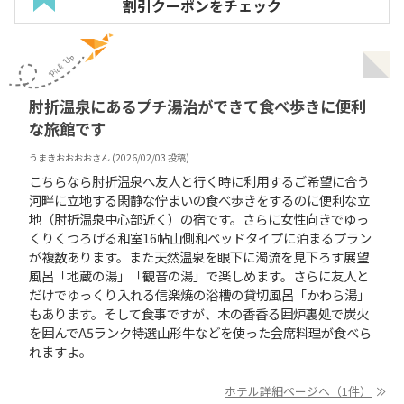
割引クーポンをチェック
肘折温泉にあるプチ湯治ができて食べ歩きに便利
な旅館です
うまきおおおお
さん (
2026/02/03
投稿)
こちらなら肘折温泉へ友人と行く時に利用するご希望に合う
河畔に立地する閑静な佇まいの食べ歩きをするのに便利な立
地（肘折温泉中心部近く）の宿です。さらに女性向きでゆっ
くりくつろげる和室16帖山側和ベッドタイプに泊まるプラン
が複数あります。また天然温泉を眼下に濁流を見下ろす展望
風呂「地蔵の湯」「観音の湯」で楽しめます。さらに友人と
だけでゆっくり入れる信楽焼の浴槽の貸切風呂「かわら湯」
もあります。そして食事ですが、木の香香る囲炉裏処で炭火
を囲んでA5ランク特選山形牛などを使った会席料理が食べら
れますよ。
ホテル詳細ページへ（1件）