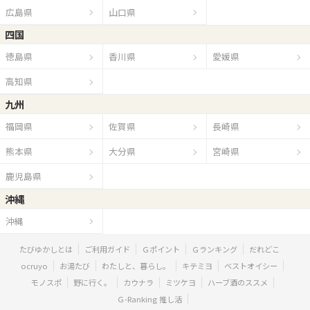
広島県
山口県
四国
徳島県
香川県
愛媛県
高知県
九州
福岡県
佐賀県
長崎県
熊本県
大分県
宮崎県
鹿児島県
沖縄
沖縄
たびゆかしとは
ご利用ガイド
Ｇポイント
Ｇランキング
だれどこ
ocruyo
お湯たび
わたしと、暮らし。
キテミヨ
ベストオイシー
モノスポ
野に行く。
カウナラ
ミツケヨ
ハーブ酒のススメ
Ｇ-Ranking 推し活