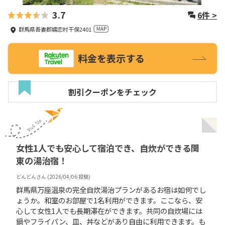
3.7
6
件 >
群馬県吾妻郡嬬恋村干俣2401
料金を表示する
割引クーポンをチェック
女性1人でも安心して宿泊でき、自炊ができる関
東の湯治宿！
どんどん
さん (
2026/04/06
投稿)
群馬県万座温泉の完全自炊湯治プランがあるお宿は如何でし
ょうか。和室のお部屋で1名利用ができます。ここなら、安
心して女性1人でも長期滞在ができます。共同の自炊場には
鍋やフライパン、皿、丼などがあり自由に利用できます。も