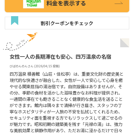
料金を表示する
割引クーポンをチェック
女性一人の長期滞在も安心、四万温泉の名宿
びばのんのん
さん (
2026/04/15
投稿)
四万温泉 積善館（山荘・佳松亭）は、重要文化財の歴史美と
現代的な快適さが融合した、女性が一人で安心して心身を癒
やせる関東屈指の湯治宿です。自炊設備はありませんが、そ
の分、季節の食材を活かした滋味豊かなお料理が提供され、
一週間の滞在でも飽きることなく健康的な食生活を送ること
ができます。館内は隅々まで清掃が行き届き、スタッフの丁
寧なホスピタリティが一人旅の不安を払拭してくれるため、
セキュリティ面を重視する方でもリラックスして過ごせるの
が魅力です。昭和初期の建築美を残す「元禄の湯」は、強力
な美肌効果と鎮静作用があり、ただお湯に浸かるだけで日々