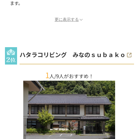
ます。
更に表示する
ハタラコリビング みなのｓｕｂａｋｏ
1
人/
9
人がおすすめ！