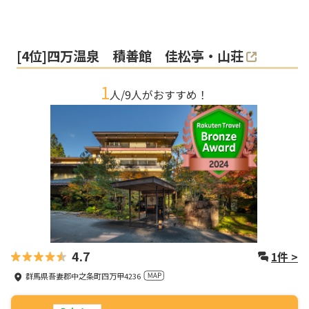
[
4
位]
四万温泉 積善館 佳松亭・山荘
1
人/
9
人がおすすめ！
4.7
1
件 >
群馬県吾妻郡中之条町四万甲4236