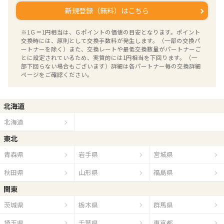
新規登録（無料）はこちら
※1Ｇ＝1円相当は、Ｇポイントの価値の目安となります。ポイント
交換時には、原則として交換手数料が発生します。（一部の交換パ
ートナーを除く）また、交換レートや最低交換数量がパートナーご
とに設定されているため、実質的には1円相当を下回ります。（一
部下回らない場合もございます）詳細は各パートナー毎の交換詳細
ページをご確認ください。
北海道
北海道
東北
青森県
岩手県
宮城県
秋田県
山形県
福島県
関東
茨城県
栃木県
群馬県
埼玉県
千葉県
東京都