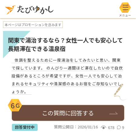
メニ
本ページはプロモーションを含みます
関東で湯治するなら？女性一人でも安心して
長期滞在できる温泉宿
体調を整えるために一度湯治をしてみたいと思い、関東
で探しています。 のんびり一週間ほど滞在したいので自炊
設備があるところが希望ですが、女性一人でも安心して泊
まれるセキュリティや清潔感のあるお宿をご存知ないでし
ょうか。
6
Ｇ
この質問に回答する
質問公開日：
2026/01/16
回答受付中
678
9