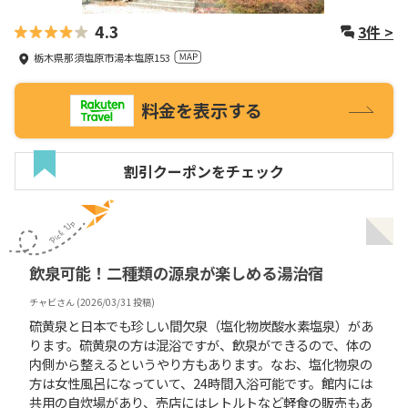
4.3
3
件 >
栃木県那須塩原市湯本塩原153
料金を表示する
割引クーポンをチェック
飲泉可能！二種類の源泉が楽しめる湯治宿
チャビ
さん (
2026/03/31
投稿)
硫黄泉と日本でも珍しい間欠泉（塩化物炭酸水素塩泉）があ
ります。硫黄泉の方は混浴ですが、飲泉ができるので、体の
内側から整えるというやり方もあります。なお、塩化物泉の
方は女性風呂になっていて、24時間入浴可能です。館内には
共用の自炊場があり、売店にはレトルトなど軽食の販売もあ