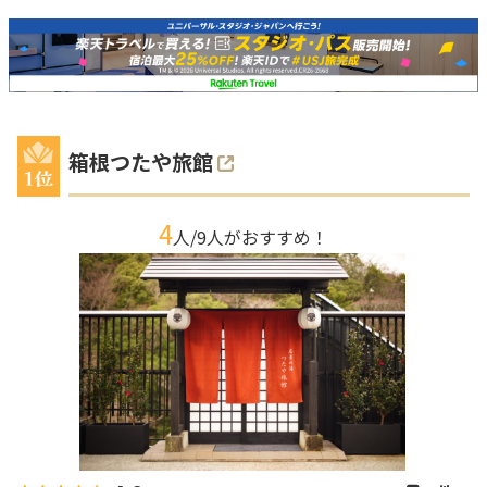
箱根つたや旅館
4
人/
9
人がおすすめ！