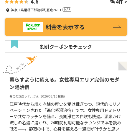
4.6
4
件 >
神奈川県足柄下郡箱根町底倉240-1
料金を表示する
割引クーポンをチェック
暮らすように癒える。女性専用エリア完備のモダ
ン湯治宿
有吉の正直ホテル
さん (
2026/02/16
投稿)
江戸時代から続く老舗の歴史を受け継ぎつつ、現代的にリノ
ベーションされた「進化系湯治宿」です。女性専用ドミトリ
ーや共有キッチンを備え、長期滞在の自炊も快適。源泉かけ
流しの名湯に浸かり、24時間利用可能なラウンジで本を読み
耽る——。静寂の中で、心身を整える一週間が叶うかと思い