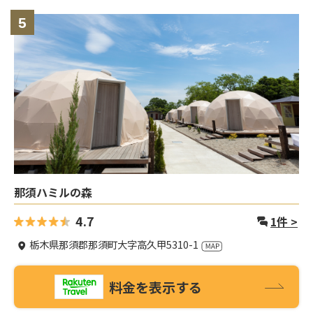
5
那須ハミルの森
4.7
1
件 >
栃木県那須郡那須町大字高久甲5310-1
料金を表示する