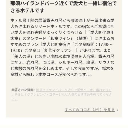
那須ハイランドパーク近くで愛犬と一緒に宿泊で
きるホテルです
ホテル最上階の展望露天風呂から那須連山が一望出来る愛
犬も泊まれるリゾートホテルです。この宿ならご希望に合
い愛犬を連れ夫婦がゆっくりくつろげる［「愛犬同伴専用
客室」スタンダード「和室ツイン」（禁煙）］に泊まるお
すすめのプラン［愛犬と同室宿泊「ご夕食時間：17:40〜
19:10」ご夕食は「創作イタリアン」］があります。また
「美人の湯」と名高い炭酸水素塩温泉を大浴場、露天風呂
に加え、岩風呂、つぼ湯、シルキー風呂、寝湯、サウナな
ど複数のお風呂を楽しめます。そして食事ですが、栃木を
食材から味わう本格コースが食べられますよ。
回答された質問 :
那須ハイランドパーク近くで愛犬と一緒に宿泊できる
ホテルは？グランピング・コテージなど人気のおすすめを教えてくださ
い。
すべての口コミ（3件）を見る