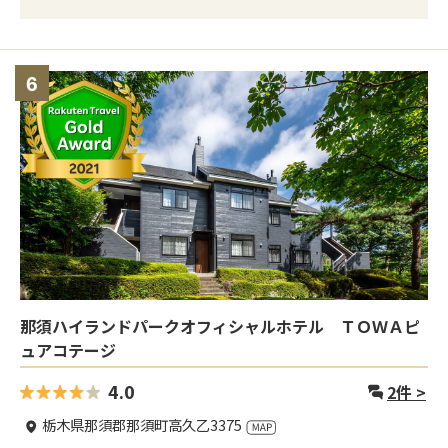
6
那須ハイランドパークオフィシャルホテル ＴＯＷＡピ
ュアコテージ
4.0
2
件 >
栃木県那須郡那須町高久乙3375