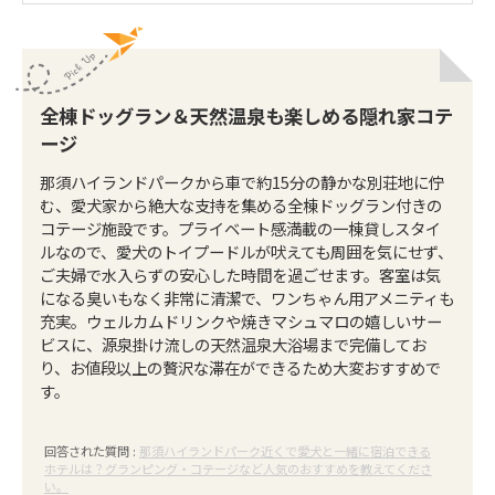
全棟ドッグラン＆天然温泉も楽しめる隠れ家コテ
ージ
那須ハイランドパークから車で約15分の静かな別荘地に佇
む、愛犬家から絶大な支持を集める全棟ドッグラン付きの
コテージ施設です。プライベート感満載の一棟貸しスタイ
ルなので、愛犬のトイプードルが吠えても周囲を気にせず、
ご夫婦で水入らずの安心した時間を過ごせます。客室は気
になる臭いもなく非常に清潔で、ワンちゃん用アメニティも
充実。ウェルカムドリンクや焼きマシュマロの嬉しいサー
ビスに、源泉掛け流しの天然温泉大浴場まで完備してお
り、お値段以上の贅沢な滞在ができるため大変おすすめで
す。
回答された質問 :
那須ハイランドパーク近くで愛犬と一緒に宿泊できる
ホテルは？グランピング・コテージなど人気のおすすめを教えてくださ
い。