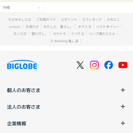
沖縄
たびゆかしとは
ご利用ガイド
Ｇポイント
Ｇランキング
だれどこ
ocruyo
お湯たび
わたしと、暮らし。
キテミヨ
ベストオイシー
モノスポ
野に行く。
カウナラ
ミツケヨ
ハーブ酒のススメ
Ｇ-Ranking 推し活
個人のお客さま
法人のお客さま
企業情報