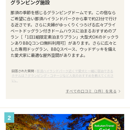
グランピング施設
那須の季節を感じるグランピングドームです。この宿なら
ご希望に合い那須ハイランドパークから車で約23分で行け
る近さです。さらに夫婦がゆっくりくつろげる広々プライ
ベートドッグラン付きドームハウスに泊まるおすすめのプ
ラン［「1日1組限定素泊まりプラン」大型犬OKのドックラ
ンありBBQコンロ無料利用可］があります。さらに広々と
した専用ドッグラン、BBQスペース、ウッドデッキを備え
た愛犬家に最適な屋外空間がありますよ。
回答された質問 :
那須ハイランドパーク近くで愛犬と一緒に宿泊できる
ホテルは？グランピング・コテージなど人気のおすすめを教えてくださ
い。
すべての口コミ（1件）を見る
2