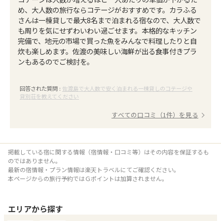
め、大人数の旅行ならコテージがおすすめです。カラふる
さんは一棟貸しで最大8名まで泊まれる宿なので、大人数で
も周りを気にせずわいわい過ごせます。本格的なキッチン
完備で、地元の市場で買った魚をみんなで料理したりと自
炊も楽しめます。佐渡の美味しい海鮮が出る食事付きプラ
ンもあるのでご検討を。
回答された質問 :
佐渡島で大人数で安く泊まれる一棟貸しのコテージや
貸別荘を教えてください
すべての口コミ（1件）を見る
掲載している宿に関する情報（宿情報・口コミ等）はその内容を保証するも
のではありません。
最新の宿情報・プラン情報は楽天トラベルにてご確認ください。
本ページからの旅行予約ではＧポイントは加算されません。
エリア
から探す