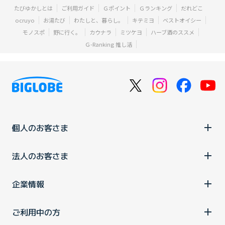
たびゆかしとは
ご利用ガイド
Ｇポイント
Ｇランキング
だれどこ
ocruyo
お湯たび
わたしと、暮らし。
キテミヨ
ベストオイシー
モノスポ
野に行く。
カウナラ
ミツケヨ
ハーブ酒のススメ
Ｇ-Ranking 推し活
個人のお客さま
法人のお客さま
企業情報
ご利用中の方