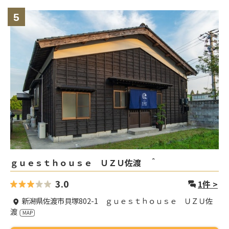
5
ｇｕｅｓｔｈｏｕｓｅ ＵＺＵ佐渡 ＾
3.0
1
件 >
新潟県佐渡市貝塚802-1 ｇｕｅｓｔｈｏｕｓｅ ＵＺＵ佐
渡