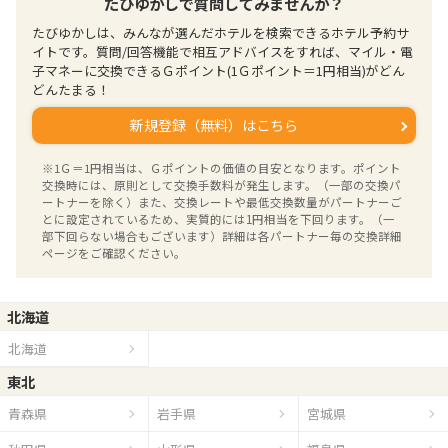
たびゆかしで質問してみませんか？
たびゆかしは、みんなが選んだホテルを検索できるホテル予約サ
イトです。質問/回答機能で相互アドバイスをすれば、マイル・電
子マネーに交換できるＧポイント(1Ｇポイント＝1円相当)がどん
どんたまる！
新規登録（無料）はこちら
※1Ｇ＝1円相当は、Ｇポイントの価値の目安となります。ポイント
交換時には、原則として交換手数料が発生します。（一部の交換パ
ートナーを除く）また、交換レートや最低交換数量がパートナーご
とに設定されているため、実質的には1円相当を下回ります。（一
部下回らない場合もございます）詳細は各パートナー毎の交換詳細
ページをご確認ください。
北海道
北海道
東北
青森県
岩手県
宮城県