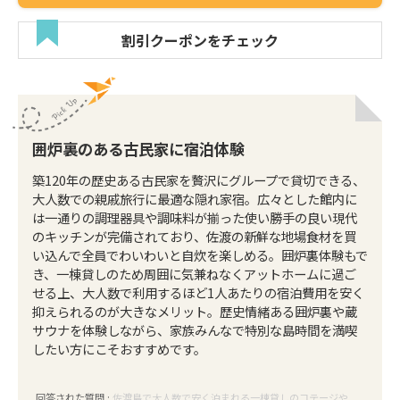
割引クーポンをチェック
囲炉裏のある古民家に宿泊体験
築120年の歴史ある古民家を贅沢にグループで貸切できる、
大人数での親戚旅行に最適な隠れ家宿。広々とした館内に
は一通りの調理器具や調味料が揃った使い勝手の良い現代
のキッチンが完備されており、佐渡の新鮮な地場食材を買
い込んで全員でわいわいと自炊を楽しめる。囲炉裏体験もで
き、一棟貸しのため周囲に気兼ねなくアットホームに過ご
せる上、大人数で利用するほど1人あたりの宿泊費用を安く
抑えられるのが大きなメリット。歴史情緒ある囲炉裏や蔵
サウナを体験しながら、家族みんなで特別な島時間を満喫
したい方にこそおすすめです。
回答された質問 :
佐渡島で大人数で安く泊まれる一棟貸しのコテージや