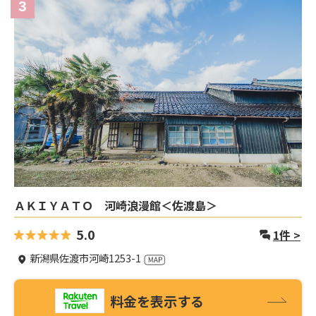
3
ＡＫＩＹＡＴＯ 河崎浪漫館＜佐渡島＞
5.0
1
件 >
新潟県佐渡市河崎1253-1
料金を表示する