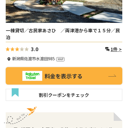
一棟貸切／古民家あさひ ／両津港から車で１５分／民
泊
3.0
1
件 >
新潟県佐渡市水渡田985
料金を表示する
割引クーポンをチェック