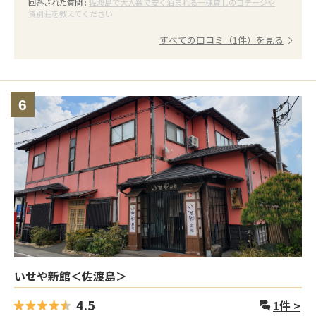
回答された質問 :
佐渡島で大人数で安く泊まれる一棟貸しのコテージや
貸別荘を教えてください
すべての口コミ（1件）を見る
6
いせや新館＜佐渡島＞
4.5
1
件 >