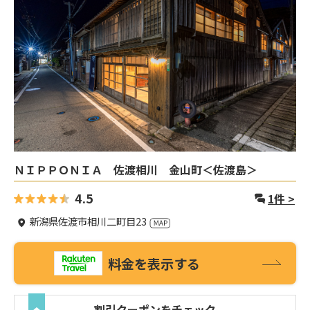
ＮＩＰＰＯＮＩＡ 佐渡相川 金山町＜佐渡島＞
4.5
1
件 >
新潟県佐渡市相川二町目23
料金を表示する
割引クーポンをチェック