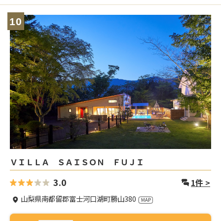
10
ＶＩＬＬＡ ＳＡＩＳＯＮ ＦＵＪＩ
3.0
1
件 >
山梨県南都留郡富士河口湖町勝山380