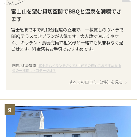
富士山を望む貸切空間でBBQと温泉を満喫でき
ます
富士急まで車で約10分程度の立地で、 一棟貸しのヴィラで
BBQテラスつきプランが人気です。大人数で泊まりやす
く、 キッチン・食器完備で祖父母と一緒でも気兼ねなく過
ごせます。料金感もお手頃でおすすめです。
回答された質問 :
富士急ハイランド近くで3世代での宿泊におすすめな山
梨の一棟貸し・コテージは？
すべての口コミ（2件）を見る
9