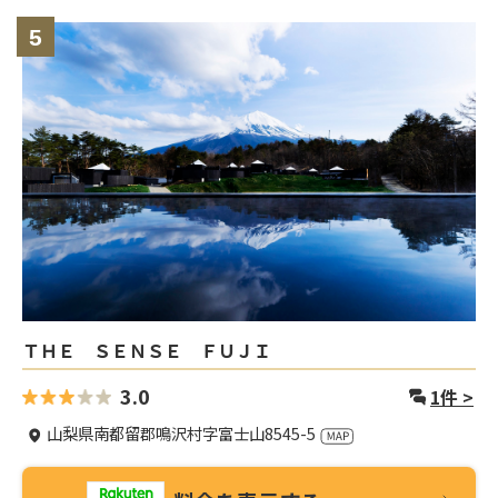
5
ＴＨＥ ＳＥＮＳＥ ＦＵＪＩ
3.0
1
件 >
山梨県南都留郡鳴沢村字富士山8545-5