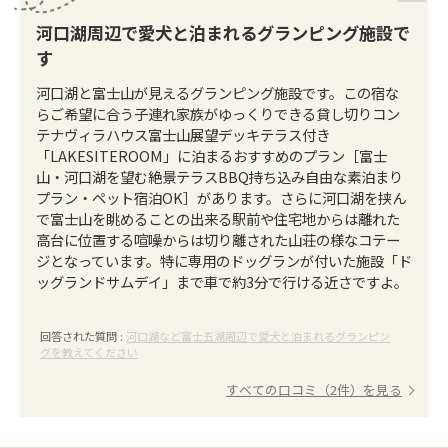
河口湖周辺で愛犬と泊まれるグランピング施設で
す
河口湖と富士山が見えるグランピング施設です。この宿な
らご希望に合う子連れ家族がゆっくりできる貸し切りコン
テナヴィラハウス富士山展望デッキテラス付き
「LAKESITEROOM」に泊まるおすすめのプラン［富士
山・河口湖を望む絶景テラスBBQ持ち込み自由な素泊まり
プラン・ペット宿泊OK］があります。さらに河口湖を挟ん
で富士山を眺めることの出来る駅前や住宅地からは離れた
高台に位置する喧噪からは切り離された山荘の様なコテー
ジとなっています。特に専用のドッグランが付いた施設「ド
ッグランドサムデイ」まで車で約3分で行ける近さですよ。
回答された質問 :
河口湖など富士五湖周辺で愛犬と泊まれるグランピン
グを教えてください
すべての口コミ（2件）を見る