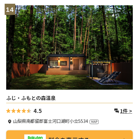
14
ふじ・ふもとの森温泉
4.5
1
件 >
山梨県南都留郡富士河口湖町小立5534