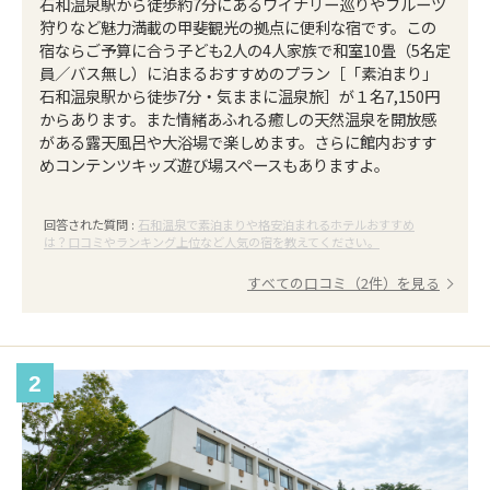
石和温泉駅から徒歩約7分にあるワイナリー巡りやフルーツ
狩りなど魅力満載の甲斐観光の拠点に便利な宿です。この
宿ならご予算に合う子ども2人の4人家族で和室10畳（5名定
員／バス無し）に泊まるおすすめのプラン［「素泊まり」
石和温泉駅から徒歩7分・気ままに温泉旅］が１名7,150円
からあります。また情緒あふれる癒しの天然温泉を開放感
がある露天風呂や大浴場で楽しめます。さらに館内おすす
めコンテンツキッズ遊び場スペースもありますよ。
回答された質問 :
石和温泉で素泊まりや格安泊まれるホテルおすすめ
は？口コミやランキング上位など人気の宿を教えてください。
すべての口コミ（2件）を見る
2