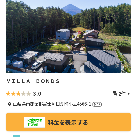
ＶＩＬＬＡ ＢＯＮＤＳ
3.0
2
件 >
山梨県南都留郡富士河口湖町小立4566-1
料金を表示する