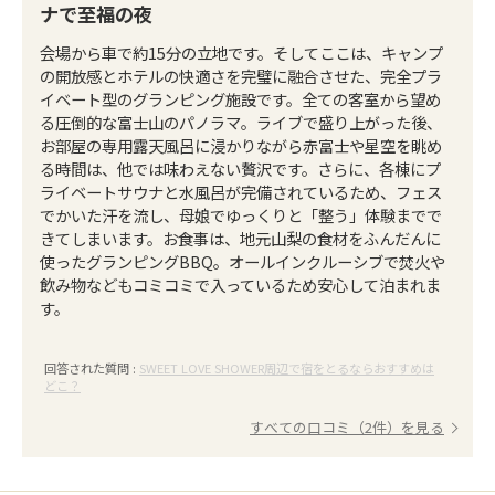
ナで至福の夜
会場から車で約15分の立地です。そしてここは、キャンプ
の開放感とホテルの快適さを完璧に融合させた、完全プラ
イベート型のグランピング施設です。全ての客室から望め
る圧倒的な富士山のパノラマ。ライブで盛り上がった後、
お部屋の専用露天風呂に浸かりながら赤富士や星空を眺め
る時間は、他では味わえない贅沢です。さらに、各棟にプ
ライベートサウナと水風呂が完備されているため、フェス
でかいた汗を流し、母娘でゆっくりと「整う」体験までで
きてしまいます。お食事は、地元山梨の食材をふんだんに
使ったグランピングBBQ。オールインクルーシブで焚火や
飲み物などもコミコミで入っているため安心して泊まれま
す。
回答された質問 :
SWEET LOVE SHOWER周辺で宿をとるならおすすめは
どこ？
すべての口コミ（2件）を見る