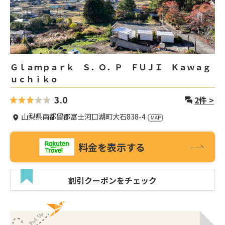
Ｇｌａｍｐａｒｋ Ｓ．Ｏ．Ｐ ＦＵＪＩ Ｋａｗａｇ
ｕｃｈｉｋｏ
3.0
2
件 >
山梨県南都留郡富士河口湖町大石838-4
料金を表示する
割引クーポンをチェック