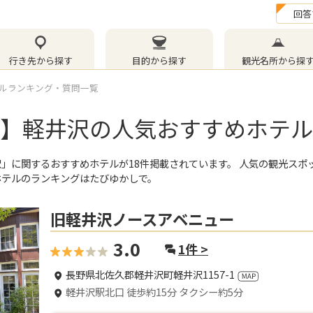
回答
行き先から探す
目的から探す
観光名所から探
ルランキング・質問一覧
最新】軽井沢の人気おすすめホテ
沢」
に関するおすすめホテルが
18
件掲載されています。 人気の観光スポ
ホテルのランキングはたびゆかしで。
旧軽井沢ノースアベニュー
3.0
1
件 >
長野県北佐久郡軽井沢町軽井沢1157-1
軽井沢駅北口 徒歩約15分 タクシー約5分