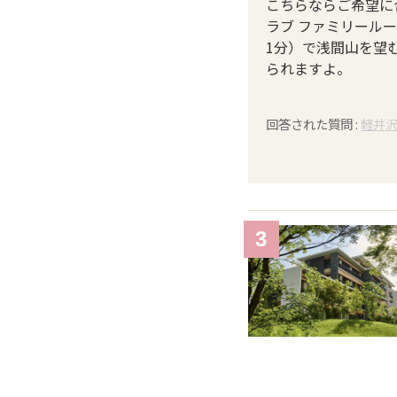
こちらならご希望に
ラブ ファミリール
1分）で浅間山を望
られますよ。
回答された質問 :
軽井
3