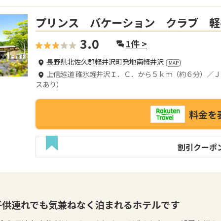
プリンス バケーション クラブ 軽
3.0
1
件 >
長野県北佐久郡軽井沢町発地南軽井沢
上信越道 碓氷軽井沢Ｉ．Ｃ．から５ｋｍ（約６分）／
スあり）
料金を
割引クーポ
子供連れでも気兼ねなく泊まれるホテルです