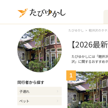
たびゆかし
軽井沢のホテ
【2026
たびゆかしには
「軽井
沢」
に関するおすすめ
1
同行者
から探す
子連れ
ペット