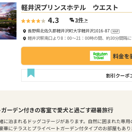
軽井沢プリンスホテル ウエスト
4.3
3
件 >
長野県北佐久郡軽井沢町大字軽井沢1016-87
軽井沢駅南口より8：00～21：00時の間、約30分間
料金を
割引クーポ
トガーデン付きの客室で愛犬と過ごす避暑旅行
緒に泊まれるドッグコテージがあります。自然に囲まれた専用
豪華にテラスとプライベートガーデン付タイプのお部屋もあり