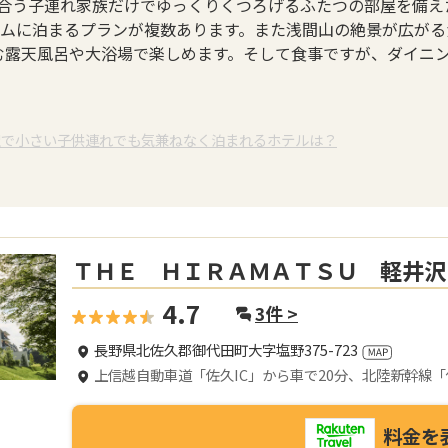
合う子連れ家族だけでゆっくりくつろげるふたつの部屋を備え
ームに泊まるプランが複数あります。また浅間山の絶景が広が
む露天風呂や大浴場で楽しめます。そして食事ですが、ダイニ
沢で小さい子供連れでも気兼ねなく泊まれるホテルは？
ＴＨＥ ＨＩＲＡＭＡＴＳＵ 軽井沢
4.7
3
件 >
長野県北佐久郡御代田町大字塩野375-723
上信越自動車道「佐久IC」から車で20分、北陸新幹線「
料金を