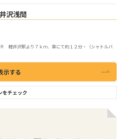
井沢浅間
ＪＲ 軽井沢駅より７ｋｍ．車にて約１２分・（シャトルバ
表示する
ンをチェック