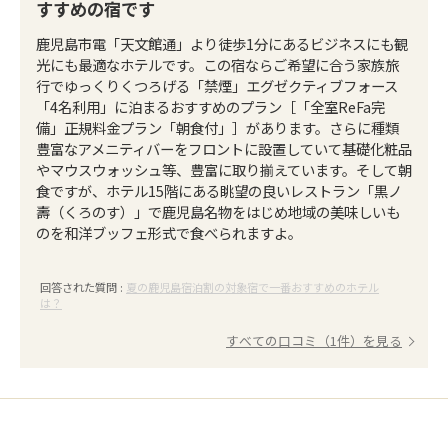
すすめの宿です
鹿児島市電「天文館通」より徒歩1分にあるビジネスにも観
光にも最適なホテルです。この宿ならご希望に合う家族旅
行でゆっくりくつろげる「禁煙」エグゼクティブフォース
「4名利用」に泊まるおすすめのプラン［「全室ReFa完
備」正規料金プラン「朝食付」］があります。さらに種類
豊富なアメニティバーをフロントに設置していて基礎化粧品
やマウスウォッシュ等、豊富に取り揃えています。そして朝
食ですが、ホテル15階にある眺望の良いレストラン「黒ノ
壽（くろのす）」で鹿児島名物をはじめ地域の美味しいも
のを和洋ブッフェ形式で食べられますよ。
回答された質問 :
夏の鹿児島宿泊割の対象宿で一番おすすめのホテル
は？
すべての口コミ（1件）を見る