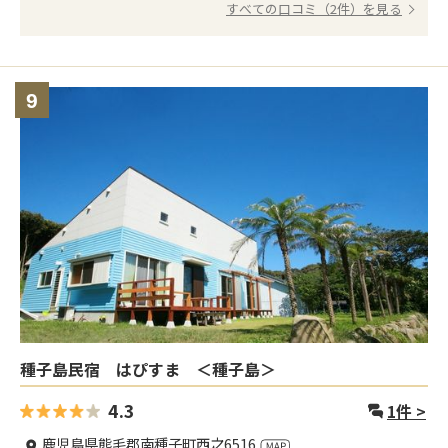
すべての口コミ（2件）を見る
9
種子島民宿 はぴすま ＜種子島＞
4.3
1
件 >
鹿児島県熊毛郡南種子町西之6516