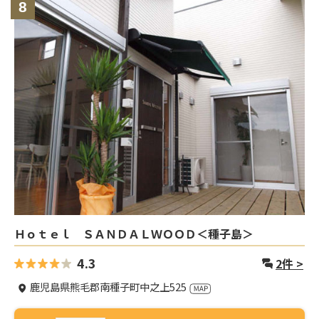
8
Ｈｏｔｅｌ ＳＡＮＤＡＬＷＯＯＤ＜種子島＞
4.3
2
件 >
鹿児島県熊毛郡南種子町中之上525