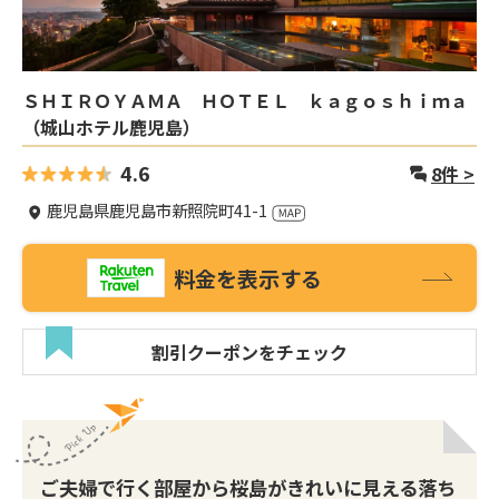
ＳＨＩＲＯＹＡＭＡ ＨＯＴＥＬ ｋａｇｏｓｈｉｍａ
（城山ホテル鹿児島）
4.6
8
件 >
鹿児島県鹿児島市新照院町41-1
料金を表示する
割引クーポンをチェック
ご夫婦で行く部屋から桜島がきれいに見える落ち