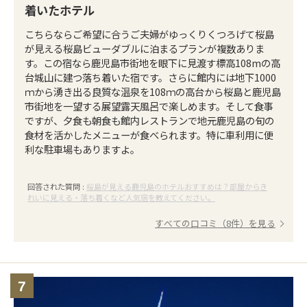
着いたホテル
こちらならご希望に合うご夫婦がゆっくりくつろげて桜島
が見える桜島ビューダブルに泊まるプランが複数ありま
す。この宿なら鹿児島市街地を眼下に見渡す標高108mの高
台城山に建つ落ち着いた宿です。さらに館内には地下1000
ｍから湧き出る良質な温泉を108ｍの高台から桜島と鹿児島
市街地を一望する展望露天風呂で楽しめます。そして食事
ですが、夕食も朝食も館内レストランで地元鹿児島の旬の
食材を活かしたメニューが食べられます。特に車利用に便
利な駐車場もありますよ。
回答された質問 :
桜島が見える鹿児島のホテルおすすめは？部屋からき
れいに見える・落ち着くなど人気宿を教えてください。
すべての口コミ（8件）を見る
7