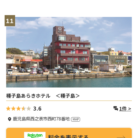
11
種子島あらきホテル ＜種子島＞
3.6
1
件 >
鹿児島県西之表市西町78番地
料金を表示する