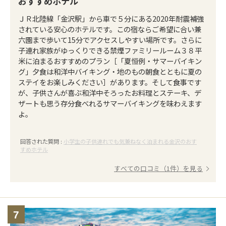
おすすめホテル
ＪＲ北陸線「金沢駅」から車で５分にある2020年耐震補強
されている安心のホテルです。この宿ならご希望に合い兼
六園まで歩いて15分でアクセスしやすい場所です。さらに
子連れ家族がゆっくりできる禁煙ファミリールーム３８平
米に泊まるおすすめのプラン［「夏恒例・サマーバイキン
グ」夕食は和洋中バイキング・地のもの朝食とともに夏の
ステイをお楽しみください］があります。そして食事です
が、子供さんが喜ぶ和洋中そろったお料理とステーキ、デ
ザートも思う存分食べれるサマーバイキングを味わえます
よ。
回答された質問 :
小学生の子供連れでも気兼ねなく泊まれる金沢のおす
すめホテル
すべての口コミ（1件）を見る
7