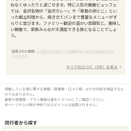
ねなくゆったりと過ごせます。特に人気の朝食ビュッフェ
では、金沢名物の「金沢カレー」や「車麩の卵とじ」とい
った郷土料理から、焼き立てパンまで豊富なメニューがず
らりと並びます。ファミリー歓迎の温かい雰囲気と、美味し
い朝食で、家族みんなが大満足できる旅となることでしょ
う。
回答された質問 :
小学生の子供連れでも気兼ねなく泊まれる金沢のおす
すめホテル
すべての口コミ（1件）を見る
掲載している宿に関する情報（宿情報・口コミ等）はその内容を保証するも
のではありません。
最新の宿情報・プラン情報は楽天トラベルにてご確認ください。
本ページからの旅行予約ではＧポイントは加算されません。
同行者
から探す