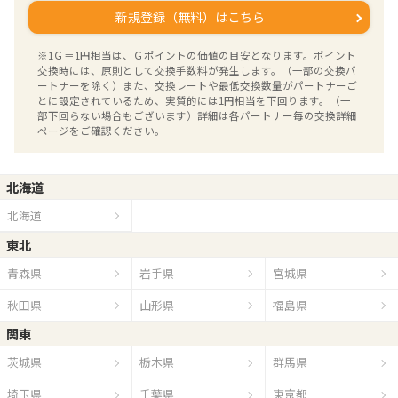
新規登録（無料）はこちら
※1Ｇ＝1円相当は、Ｇポイントの価値の目安となります。ポイント
交換時には、原則として交換手数料が発生します。（一部の交換パ
ートナーを除く）また、交換レートや最低交換数量がパートナーご
とに設定されているため、実質的には1円相当を下回ります。（一
部下回らない場合もございます）詳細は各パートナー毎の交換詳細
ページをご確認ください。
北海道
北海道
東北
青森県
岩手県
宮城県
秋田県
山形県
福島県
関東
茨城県
栃木県
群馬県
埼玉県
千葉県
東京都