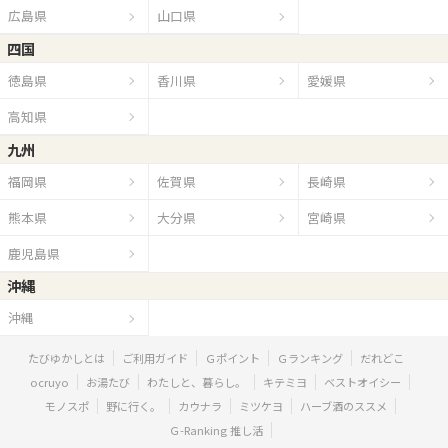
広島県
山口県
四国
徳島県
香川県
愛媛県
高知県
九州
福岡県
佐賀県
長崎県
熊本県
大分県
宮崎県
鹿児島県
沖縄
沖縄
たびゆかしとは
ご利用ガイド
Ｇポイント
Ｇランキング
だれどこ
ocruyo
お湯たび
わたしと、暮らし。
キテミヨ
ベストオイシー
モノスポ
野に行く。
カウナラ
ミツケヨ
ハーブ酒のススメ
Ｇ-Ranking 推し活