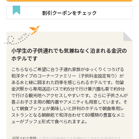
割引クーポンをチェック
小学生の子供連れでも気兼ねなく泊まれる金沢の
ホテルです
こちらならご希望に合う子連れ家族がゆっくりくつろげる
和洋タイプのコーナーファミリー（子供料金設定有り）が
ある水と緑に囲まれた四季を感じられるホテルです。勿論
金沢駅から専用送迎バスで約5分で行け兼六園も車で約9分
で行ける観光地へアクセスしやすいです。さらに子供さんが
喜ぶお子さま用の館内着やアメニティも用意しています。そ
して朝食ブッフェが美味しいと評判のホテルで朝食専用レ
ストランとなる朝餉処で和洋合わせて80種類の豊富なメニ
ューがブッフェ形式で食べられますよ。
回答された質問 :
小学生の子供連れでも気兼ねなく泊まれる金沢のおす