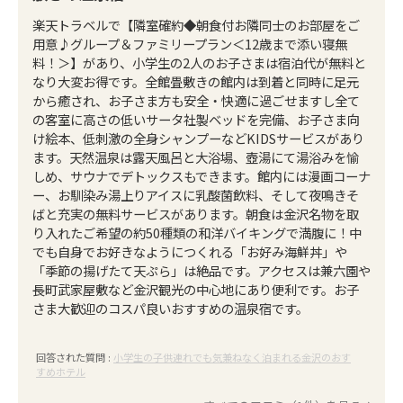
楽天トラベルで【隣室確約◆朝食付お隣同士のお部屋をご
用意♪グループ＆ファミリープラン＜12歳まで添い寝無
料！＞】があり、小学生の2人のお子さまは宿泊代が無料と
なり大変お得です。全館畳敷きの館内は到着と同時に足元
から癒され、お子さま方も安全・快適に過ごせますし全て
の客室に高さの低いサータ社製ベッドを完備、お子さま向
け絵本、低刺激の全身シャンプーなどKIDSサービスがあり
ます。天然温泉は露天風呂と大浴場、壺湯にて湯浴みを愉
しめ、サウナでデトックスもできます。館内には漫画コーナ
ー、お馴染み湯上りアイスに乳酸菌飲料、そして夜鳴きそ
ばと充実の無料サービスがあります。朝食は金沢名物を取
り入れたご希望の約50種類の和洋バイキングで満腹に！中
でも自身でお好きなようにつくれる「お好み海鮮丼」や
「季節の揚げたて天ぷら」は絶品です。アクセスは兼六園や
長町武家屋敷など金沢観光の中心地にあり便利です。お子
さま大歓迎のコスパ良いおすすめの温泉宿です。
回答された質問 :
小学生の子供連れでも気兼ねなく泊まれる金沢のおす
すめホテル