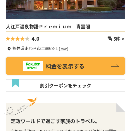
大江戸温泉物語Ｐｒｅｍｉｕｍ 青雲閣
4.0
5
件 >
福井県あわら市二面68-1
料金を表示する
割引クーポンをチェック
芝政ワールドで過ごす家族のトラベル。