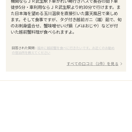
機関ならＪＲ武生駅下車かれい崎行きバスで長谷の間下車
徒歩5分・車利用ならＪＲ武生駅より約30分で行けます。ま
た日本海を望める玉川温泉を直接引いた露天風呂で楽しめ
ます。そして食事ですが、タグ付き越前ガニ（雄）茹で、旬
のお刺身盛合せ、蟹味噌せいげ鍋（〆はおじや）などが付
いた越前蟹料理が食べられますよ。
回答された質問 :
福井に越前蟹を食べに行きたいです。お近くのお勧め
の宿泊所を教えてください
すべての口コミ（1件）を見る