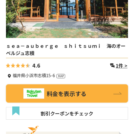
ｓｅａ－ａｕｂｅｒｇｅ ｓｈｉｔｓｕｍｉ 海のオー
ベルジュ志積
4.6
1
件 >
福井県小浜市志積15-6
料金を表示する
割引クーポンをチェック