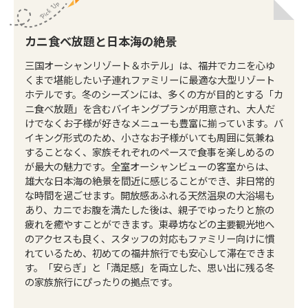
カニ食べ放題と日本海の絶景
三国オーシャンリゾート＆ホテル」は、福井でカニを心ゆ
くまで堪能したい子連れファミリーに最適な大型リゾート
ホテルです。冬のシーズンには、多くの方が目的とする「カ
ニ食べ放題」を含むバイキングプランが用意され、大人だ
けでなくお子様が好きなメニューも豊富に揃っています。バ
イキング形式のため、小さなお子様がいても周囲に気兼ね
することなく、家族それぞれのペースで食事を楽しめるの
が最大の魅力です。全室オーシャンビューの客室からは、
雄大な日本海の絶景を間近に感じることができ、非日常的
な時間を過ごせます。開放感あふれる天然温泉の大浴場も
あり、カニでお腹を満たした後は、親子でゆったりと旅の
疲れを癒やすことができます。東尋坊などの主要観光地へ
のアクセスも良く、スタッフの対応もファミリー向けに慣
れているため、初めての福井旅行でも安心して滞在できま
す。「安らぎ」と「満足感」を両立した、思い出に残る冬
の家族旅行にぴったりの拠点です。