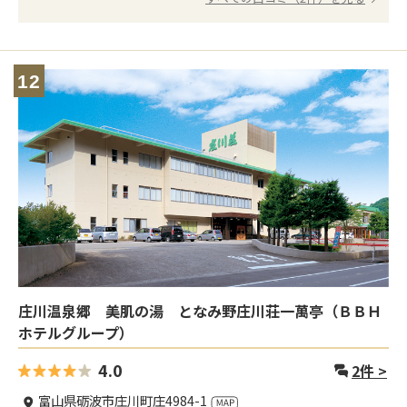
12
庄川温泉郷 美肌の湯 となみ野庄川荘一萬亭（ＢＢＨ
ホテルグループ）
4.0
2
件 >
富山県砺波市庄川町庄4984-1