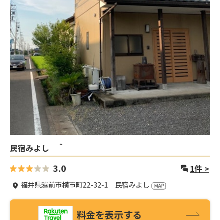
民宿みよし ＾
3.0
1
件 >
福井県越前市横市町22-32-1 民宿みよし
料金を表示する