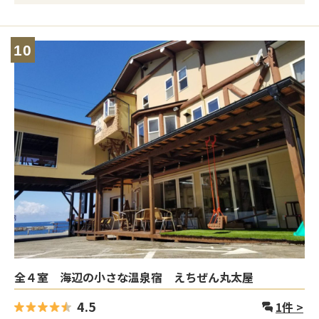
10
全４室 海辺の小さな温泉宿 えちぜん丸太屋
4.5
1
件 >