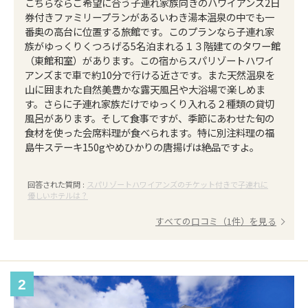
こちらならご希望に合う子連れ家族向きのハワイアンズ2日
券付きファミリープランがあるいわき湯本温泉の中でも一
番奥の高台に位置する旅館です。このプランなら子連れ家
族がゆっくりくつろげる5名泊まれる１３階建てのタワー館
（東館和室）があります。この宿からスパリゾートハワイ
アンズまで車で約10分で行ける近さです。また天然温泉を
山に囲まれた自然美豊かな露天風呂や大浴場で楽しめま
す。さらに子連れ家族だけでゆっくり入れる２種類の貸切
風呂があります。そして食事ですが、季節にあわせた旬の
食材を使った会席料理が食べられます。特に別注料理の福
島牛ステーキ150gやめひかりの唐揚げは絶品ですよ。
回答された質問 :
スパリゾートハワイアンズのチケット付きで子連れに
優しいホテルは？
すべての口コミ（1件）を見る
2