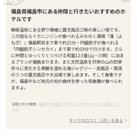
福島県福島市にある仲間と行きたいおすすめのホ
テルです
飯坂温泉にある祭り情緒に露天風呂三昧の楽しい宿です。
この宿ならイカニンジンが食べれるみちのく酒場「蓬（よ
もぎ）」福島駅前まで車で約21分・円盤餃子が食べれる
「円盤餃子シンセカイ」まで車で約19分で行けます。さら
に仲間とゆっくりくつろげる和室12.5畳(山・川側）に泊ま
るプランが複数あります。また天然温泉を対岸の山の四季
折々に変化する景観を望める檜ジャグジー・岩風呂・寝湯
の３つの露天風呂や大浴場で楽しめます。そして食事です
が、福島牛など地元の旬の食材を使った和食膳が食べられ
ますよ。
回答された質問 :
福島市で仲間と行きたいおすすめのホテルを教えて下
さい
すべての口コミ（1件）を見る