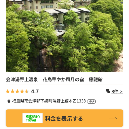
会津湯野上温泉 花鳥華やか風月の宿 藤龍館
4.7
3
件 >
福島県南会津郡下郷町湯野上舘本乙1338
料金を表示する