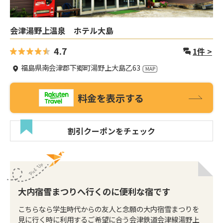
会津湯野上温泉 ホテル大島
4.7
1
件 >
福島県南会津郡下郷町湯野上大島乙63
料金を表示する
割引クーポンをチェック
大内宿雪まつりへ行くのに便利な宿です
こちらなら学生時代からの友人と念願の大内宿雪まつりを
見に行く時に利用するご希望に合う会津鉄道会津線湯野上