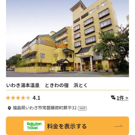
いわき湯本温泉 ときわの宿 浜とく
4.1
1
件 >
福島県いわき市常磐藤原町蕨平32
料金を表示する