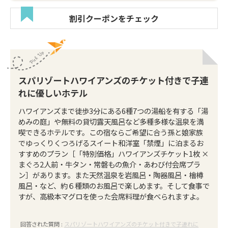
割引クーポンをチェック
スパリゾートハワイアンズのチケット付きで子連
れに優しいホテル
ハワイアンズまで徒歩3分にある6種7つの湯船を有する「湯
めみの庭」や無料の貸切露天風呂など多種多様な温泉を満
喫できるホテルです。この宿ならご希望に合う孫と娘家族
でゆっくりくつろげるスイート和洋室「禁煙」に泊まるお
すすめのプラン［「特別価格」ハワイアンズチケット1枚 ×
まぐろ2人前・牛タン・常磐もの魚介・あわび付会席プラ
ン］があります。また天然温泉を岩風呂・陶器風呂・檜樽
風呂・など、約６種類のお風呂で楽しめます。そして食事で
すが、高級本マグロを使った会席料理が食べられますよ。
回答された質問 :
スパリゾートハワイアンズのチケット付きで子連れに