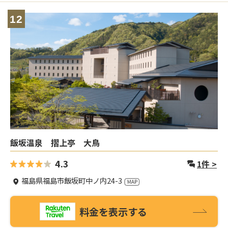
12
飯坂温泉 摺上亭 大鳥
4.3
1
件 >
福島県福島市飯坂町中ノ内24-3
料金を表示する