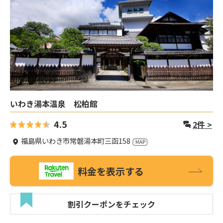
いわき湯本温泉 松柏館
4.5
2
件 >
福島県いわき市常磐湯本町三函158
料金を表示する
割引クーポンをチェック