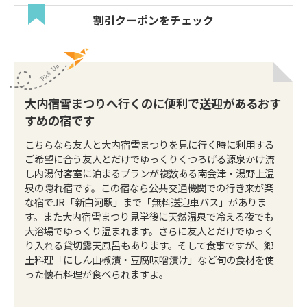
割引クーポンをチェック
大内宿雪まつりへ行くのに便利で送迎があるおす
すめの宿です
こちらなら友人と大内宿雪まつりを見に行く時に利用する
ご希望に合う友人とだけでゆっくりくつろげる源泉かけ流
し内湯付客室に泊まるプランが複数ある南会津・湯野上温
泉の隠れ宿です。この宿なら公共交通機関での行き来が楽
な宿でJR「新白河駅」まで「無料送迎車バス」がありま
す。また大内宿雪まつり見学後に天然温泉で冷える夜でも
大浴場でゆっくり温まれます。さらに友人とだけでゆっく
り入れる貸切露天風呂もあります。そして食事ですが、郷
土料理「にしん山椒漬・豆腐味噌漬け」など旬の食材を使
った懐石料理が食べられますよ。