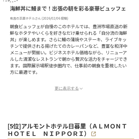
海鮮丼に鰻まで！出張の朝を彩る豪華ビュッフェ
有吉の正直ホテル
さん (
2026/02/06
投稿)
朝食ビュッフェが自慢のこのホテルでは、豊洲市場直送の新
鮮なホタテやいくらを好きなだけ乗せられる「自分流の海鮮
丼」が楽しめます。さらに鰻の蒲焼やステーキ、ライブキッ
チンで提供される揚げたてのカレーパンなど、豊富な和洋中
メニューが勢揃い。ビジネスホテル価格ながら、リニューア
ルした清潔なレストランで朝から贅沢な活力をチャージでき
ます。国際展示場駅徒歩圏内で、仕事前の朝食を重視したい
方に最適です。
更に表示する
[
5
位]
アルモントホテル日暮里（ＡＬＭＯＮＴ
ＨＯＴＥＬ ＮＩＰＰＯＲＩ）