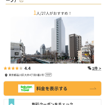
1
人/
27
人がおすすめ！
4.4
1
件 >
東京都品川区大井4丁目3番1号
料金を表示する
割引クーポンをチェック