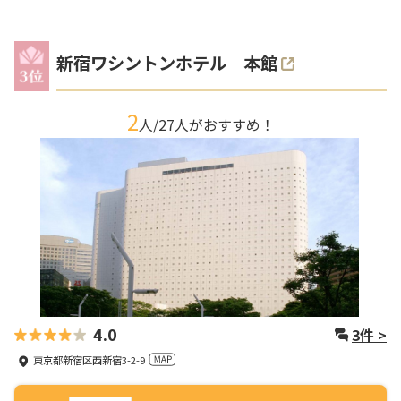
新宿ワシントンホテル 本館
2
人/
27
人がおすすめ！
4.0
3
件 >
東京都新宿区西新宿3-2-9