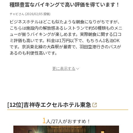
種類豊富なバイキングで高い評価を得ています！
チャビ
さん (
2026/02/05
投稿)
ビジネスホテルはどこも似たような朝食になりがちですが、
こちらは施設内の解放感あるレストランで約50種類ものメニ
ューが揃うバイキングが楽しめます。実際朝食に関する口コ
ミ評価も高いです。料金は1万円以下で、もちろん1名泊OK
です。京浜東北線の大森駅が最寄で、羽田空港行きのバスが
あるのも利便性高いです。
更に表示する
[
12
位]
吉祥寺エクセルホテル東急
1
人/
27
人がおすすめ！