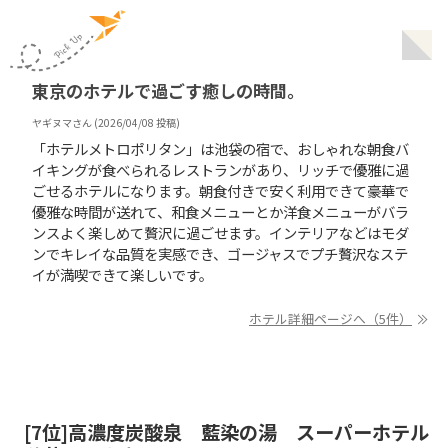
東京のホテルで過ごす癒しの時間。
ヤギヌマ
さん (
2026/04/08
投稿)
「ホテルメトロポリタン」は池袋の宿で、おしゃれな朝食バ
イキングが食べられるレストランがあり、リッチで優雅に過
ごせるホテルになります。朝食付きで安く利用できて豪華で
優雅な時間が送れて、和食メニューとか洋食メニューがバラ
ンスよく楽しめて贅沢に過ごせます。インテリアなどはモダ
ンでキレイな品質を実感でき、ゴージャスでプチ贅沢なステ
イが満喫できて楽しいです。
ホテル詳細ページへ（5件）
[
7
位]
高濃度炭酸泉 藍染の湯 スーパーホテル