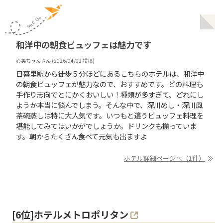
和洋中の朝食ビュッフェは魅力です
心美ちゃん
さん (
2026/04/02
投稿)
日暮里駅から徒歩５分ほどにあるこちらのホテルは、和洋中
の朝食ビュッフェが魅力なので、おすすめです。どの料理も
手作り志向でとにかくおいしい！種類が多すぎて、どれにし
ようか本当に悩んでしまう。そんな中で、深川めし・深川風
茶碗蒸しは特に大人気です。いつもと違うビュッフェ料理を
堪能してみてはいかがでしょうか。ドリンクも揃っていま
す。朝からたくさん食べて元気も出ますよ
ホテル詳細ページへ（1件）
[
6
位]
ホテルメトロポリタン