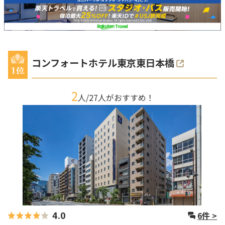
コンフォートホテル東京東日本橋
2
人/
27
人がおすすめ！
4.0
6
件 >