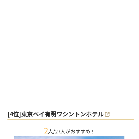
[
4
位]
東京ベイ有明ワシントンホテル
2
人/
27
人がおすすめ！