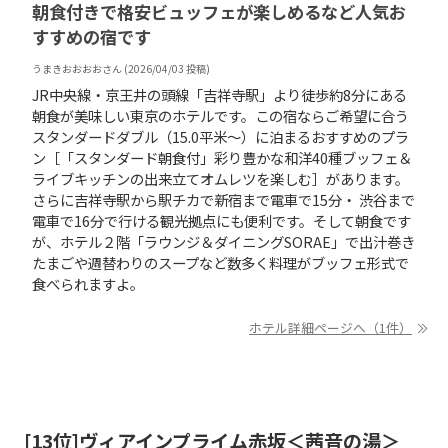
朝食付きで格安ビュッフェが楽しめるなど人気お
すすめの宿です
うまきおおおお
さん (
2026/04/03
投稿)
JR中央線・京王井の頭線「吉祥寺駅」より徒歩約8分にある
朝食が美味しい東京のホテルです。この宿ならご希望に合う
スタンダードダブル（15.0平米〜）に泊まるおすすめのプラ
ン［「スタンダード朝食付」彩り豊かな和洋40種ブッフェ＆
ライブキッチンの出来立てオムレツを楽しむ］があります。
さらに吉祥寺駅から駅チカで新宿まで電車で15分・ 渋谷まで
電車で16分で行ける観光拠点にも便利です。そして朝食です
が、ホテル２階「ラウンジ＆ダイニングSORAE」で出汁巻き
たまごや週替わりのスープなど数多く料理がブッフェ形式で
食べられますよ。
ホテル詳細ページへ（1件）
[
13
位]
ヴィアインプライム赤坂＜茜音の湯＞