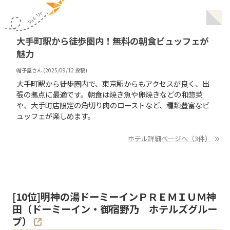
大手町駅から徒歩圏内！無料の朝食ビュッフェが
魅力
帽子屋
さん (
2025/09/12
投稿)
大手町駅から徒歩圏内で、東京駅からもアクセスが良く、出
張の拠点に最適です。朝食は焼き魚や卵焼きなどの和惣菜
や、大手町店限定の角切り肉のローストなど、種類豊富なビ
ュッフェが楽しめます。
ホテル詳細ページへ（3件）
[
10
位]
明神の湯ドーミーインＰＲＥＭＩＵＭ神
田（ドーミーイン・御宿野乃 ホテルズグルー
プ）