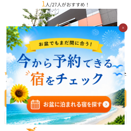
1
人/
27
人がおすすめ！
×
4.3
1
件 >
東京都港区高輪2-16-30
料金を表示する
割引クーポンをチェック