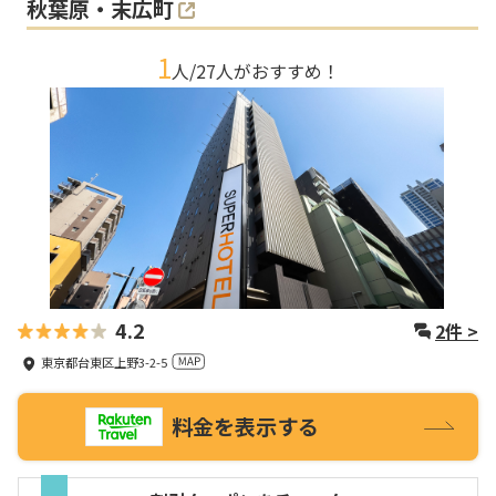
秋葉原・末広町
1
人/
27
人がおすすめ！
4.2
2
件 >
東京都台東区上野3-2-5
料金を表示する