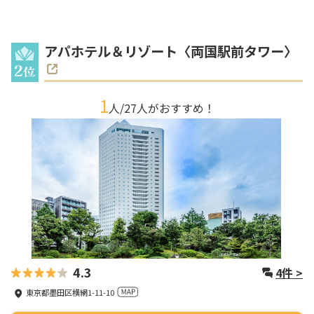
アパホテル＆リゾート〈両国駅前タワー〉
1
人/
27
人がおすすめ！
4.3
4
件 >
東京都墨田区横網1-11-10