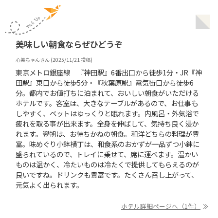
美味しい朝食ならぜひどうぞ
心美ちゃん
さん (
2025/11/21
投稿)
東京メトロ銀座線 『神田駅』6番出口から徒歩1分・JR『神
田駅』東口から徒歩5分・『秋葉原駅』電気街口から徒歩6
分。都内でお値打ちに泊まれて、おいしい朝食がいただける
ホテルです。客室は、大きなテーブルがあるので、お仕事も
しやすく、ベットはゆっくりと眠れます。内風呂・外気浴で
疲れを取る事が出来ます。全身を伸ばして、気持ち良く浸か
れます。翌朝は、お待ちかねの朝食。和洋どちらの料理が豊
富。味めぐり小鉢横丁は、和食系のおかずが一品ずつ小鉢に
盛られているので、トレイに乗せて、席に運べます。温かい
ものは温かく、冷たいものは冷たくで提供してもらえるのが
良いですね。ドリンクも豊富です。たくさん召し上がって、
元気よく出られます。
ホテル詳細ページへ（1件）