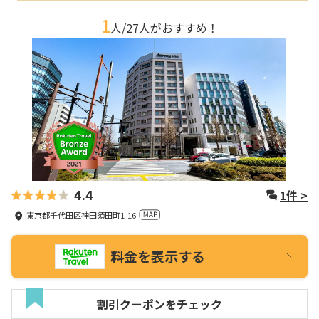
1
人/
27
人がおすすめ！
4.4
1
件 >
東京都千代田区神田須田町1-16
料金を表示する
割引クーポンをチェック