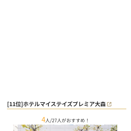
[
11
位]
ホテルマイステイズプレミア大森
4
人/
27
人がおすすめ！