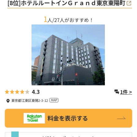
[
8
位]
ホテルルートインＧｒａｎｄ東京東陽町
1
人/
27
人がおすすめ！
4.3
1
件 >
東京都江東区東陽2-3-12
料金を表示する