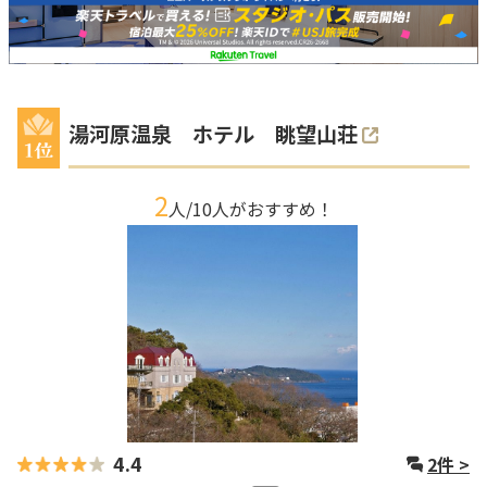
湯河原温泉 ホテル 眺望山荘
2
人/
10
人がおすすめ！
4.4
2
件 >