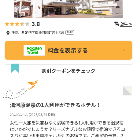
3.8
2
件 >
神奈川県足柄下郡湯河原町宮上235
料金を表示する
割引クーポンをチェック
湯河原温泉の1人利用ができるホテル！
どんどん
さん (
2026/03/24
投稿)
女性一人旅を気兼ねなく満喫できる1人利用ができる温泉宿
はいかがでしょうか？リーズナブルなお値段で宿泊できるコ
スパが高い伊東園ホテル系列のお宿です。ご希望の予算、2