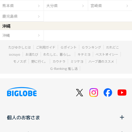
熊本県
大分県
宮崎県
鹿児島県
沖縄
沖縄
たびゆかしとは
ご利用ガイド
Ｇポイント
Ｇランキング
だれどこ
ocruyo
お湯たび
わたしと、暮らし。
キテミヨ
ベストオイシー
モノスポ
野に行く。
カウナラ
ミツケヨ
ハーブ酒のススメ
Ｇ-Ranking 推し活
個人のお客さま