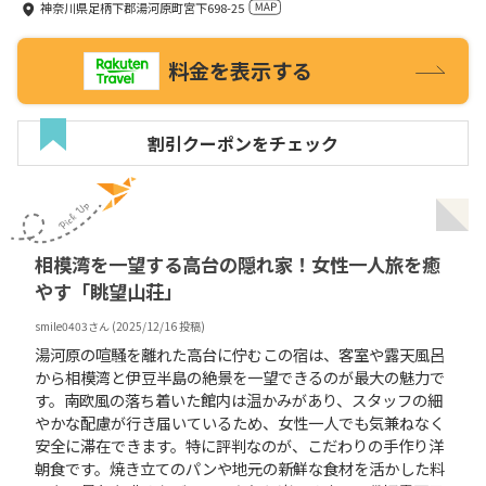
神奈川県足柄下郡湯河原町宮下698-25
料金を表示する
割引クーポンをチェック
相模湾を一望する高台の隠れ家！女性一人旅を癒
やす「眺望山荘」
smile0403
さん (
2025/12/16
投稿)
湯河原の喧騒を離れた高台に佇むこの宿は、客室や露天風呂
から相模湾と伊豆半島の絶景を一望できるのが最大の魅力で
す。南欧風の落ち着いた館内は温かみがあり、スタッフの細
やかな配慮が行き届いているため、女性一人でも気兼ねなく
安全に滞在できます。特に評判なのが、こだわりの手作り洋
朝食です。焼き立てのパンや地元の新鮮な食材を活かした料