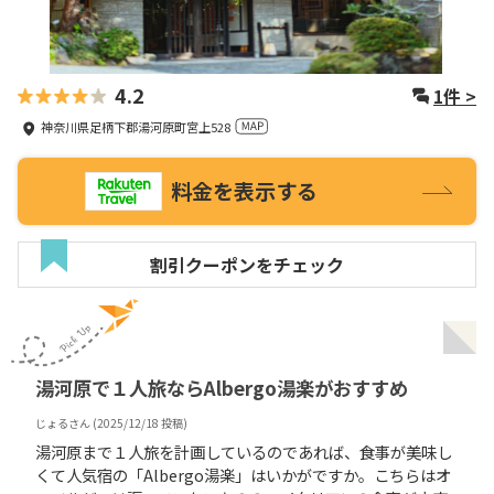
4.2
1
件 >
神奈川県足柄下郡湯河原町宮上528
料金を表示する
割引クーポンをチェック
湯河原で１人旅ならAlbergo湯楽がおすすめ
じょる
さん (
2025/12/18
投稿)
湯河原まで１人旅を計画しているのであれば、食事が美味し
くて人気宿の「Albergo湯楽」はいかがですか。こちらはオ