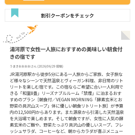
割引クーポンをチェック
湯河原で女性一人旅におすすめの美味しい朝食付
きの宿です
うまきおおおお
さん (
2026/06/29
投稿)
JR湯河原駅から徒歩5分にある一人旅からご家族、女子旅な
ど様々なシーンで天然温泉とヴィーガン料理、非日常のリト
リートを楽しむ宿です。この宿ならご希望に合い一人利用で
きる「和室8畳」リーズナブルルーム「禁煙」に泊まるおす
すめのプラン［朝食付／VEGAN MORNING「酵素玄米とお
野菜の具沢山スープ」体に優しい朝食リトリート旅］が予算
内の12,500円からあります。また源泉から引湯した天然温泉
を大浴場で楽しめます。そして朝食ですが、女性に人気の酵
素玄米のご飯や、野菜たっぷり具沢山の優しいスープ、フレ
ッシュサラダ、コーヒーなど、朝からカラダが喜ぶメニュー