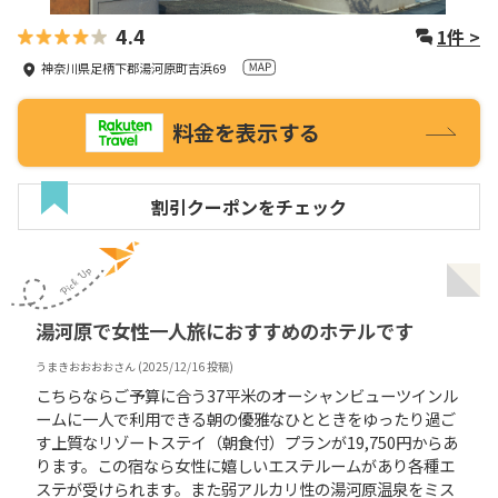
4.4
1
件 >
神奈川県足柄下郡湯河原町吉浜69
料金を表示する
割引クーポンをチェック
湯河原で女性一人旅におすすめのホテルです
うまきおおおお
さん (
2025/12/16
投稿)
こちらならご予算に合う37平米のオーシャンビューツインル
ームに一人で利用できる朝の優雅なひとときをゆったり過ご
す上質なリゾートステイ（朝食付）プランが19,750円からあ
ります。この宿なら女性に嬉しいエステルームがあり各種エ
ステが受けられます。また弱アルカリ性の湯河原温泉をミス