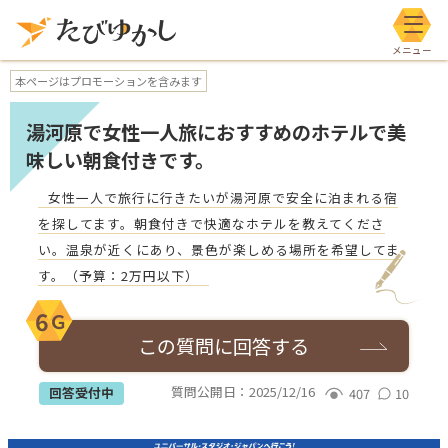
メニ
本ページはプロモーションを含みます
湯河原で女性一人旅におすすめのホテルで美
味しい朝食付きです。
女性一人で旅行に行きたいが湯河原で安全に泊まれる宿
を探してます。朝食付きで快適なホテルを教えてくださ
い。温泉が近くにあり、景色が楽しめる場所を希望してま
す。（予算：2万円以下）
6
Ｇ
この質問に回答する
質問公開日：
2025/12/16
回答受付中
407
10