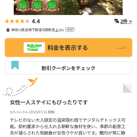
4.4
2
件 >
神奈川県足柄下郡湯河原町宮上261
料金を表示する
割引クーポンをチェック
女性一人ステイにもぴったりです
もちゃん
さん (
2026/07/12
投稿)
テレビのない大人限定の温泉隠れ宿でデジタルデトックス可
能。契約農家から仕入れる新鮮な食材を使い、季節の創意工
夫が凝らされた和朝食が女性ウケが良いです。館内が常に静