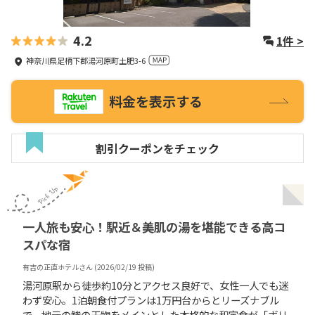
4.2
1
件 >
神奈川県足柄下郡湯河原町土肥3-6
料金を表示する
割引クーポンをチェック
一人旅も安心！駅近＆美肌の湯を堪能できる高コ
スパな宿
有吉の正直ホテル
さん (
2026/02/19
投稿)
湯河原駅から徒歩約10分とアクセス良好で、女性一人でも迷
わず安心。1泊朝食付プランは1万円台からとリーズナブル
で、地元の鯵の干物をメインとした本格的な和定食が「ボリ