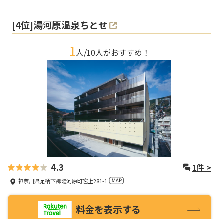
[
4
位]
湯河原温泉ちとせ
1
人/
10
人がおすすめ！
4.3
1
件 >
神奈川県足柄下郡湯河原町宮上281-1
料金を表示する