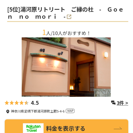
[
5
位]
湯河原リトリート ご縁の杜 - Ｇｏｅ
ｎ ｎｏ ｍｏｒｉ -
1
人/
10
人がおすすめ！
4.5
3
件 >
神奈川県足柄下郡湯河原町土肥5-4-6
料金を表示する