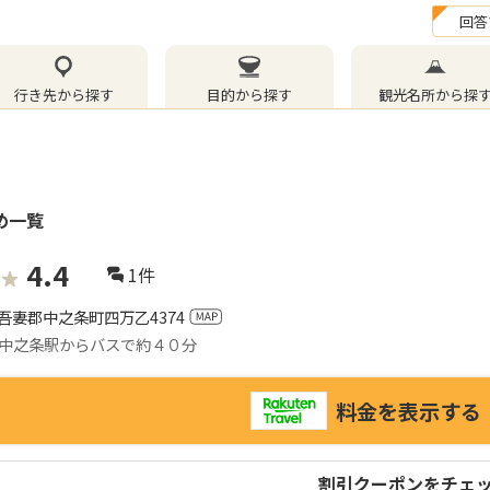
回答
行き先から探す
目的から探す
観光名所から探
め一覧
4.4
1
件
吾妻郡中之条町四万乙4374
中之条駅からバスで約４０分
料金を表示する
割引クーポンをチェ