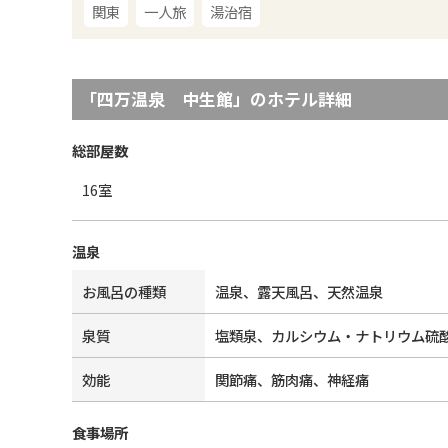
関東
一人旅
湯治宿
「
四万温泉 中生館
」のホテル詳細
総部屋数
16
室
温泉
お風呂の種類
温泉、露天風呂、天然温泉
泉質
塩類泉、カルシウム・ナトリウム硫
効能
関節痛、筋肉痛、神経痛
食事場所