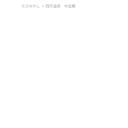
たびゆかし
四万温泉 中生館