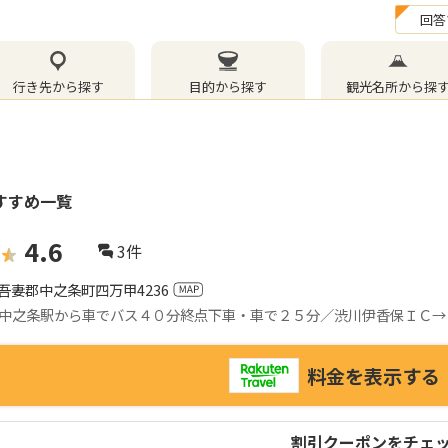
回答
行き先から探す
目的から探す
観光名所から探
すすめ一覧
4.6
3
件
吾妻郡中之条町四万甲4236
中之条駅から車でバス４０分終点下車・車で２５分／渋川伊香保ＩＣ→
料金を表示する
割引クーポンをチェ