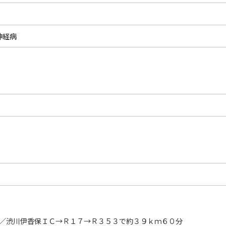
神経病
／渋川伊香保ＩＣ→Ｒ１７→Ｒ３５３で約３９ｋｍ６０分