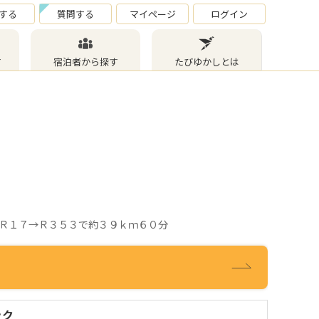
する
質問する
マイページ
ログイン
す
宿泊者から探す
たびゆかしとは
Ｒ１７→Ｒ３５３で約３９ｋｍ６０分
ック