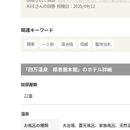
KEE
さんの回答 投稿日：
2025/09/12
関連キーワード
関東
一人旅
湯治宿
母娘
聖地巡礼
「
四万温泉 積善館本館
」のホテル詳細
総部屋数
22
室
温泉
お風呂の種類
大浴場、露天風呂、家族風呂、天然