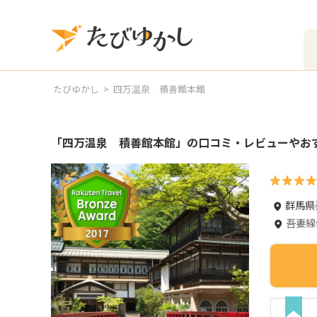
たびゆかし
四万温泉 積善館本館
「
四万温泉 積善館本館
」の口コミ・レビューやお
群馬県
吾妻線