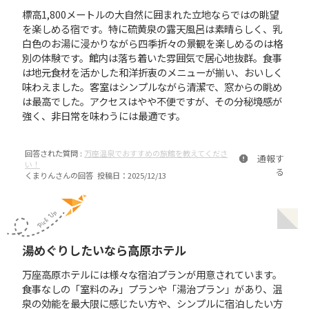
標高1,800メートルの大自然に囲まれた立地ならではの眺望
を楽しめる宿です。特に硫黄泉の露天風呂は素晴らしく、乳
白色のお湯に浸かりながら四季折々の景観を楽しめるのは格
別の体験です。館内は落ち着いた雰囲気で居心地抜群。食事
は地元食材を活かした和洋折衷のメニューが揃い、おいしく
味わえました。客室はシンプルながら清潔で、窓からの眺め
は最高でした。アクセスはやや不便ですが、その分秘境感が
強く、非日常を味わうには最適です。
回答された質問 :
万座温泉でおすすめの旅館を教えてくださ
通報す
い！
る
くまりん
さんの回答 投稿日：
2025/12/13
湯めぐりしたいなら高原ホテル
万座高原ホテルには様々な宿泊プランが用意されています。
食事なしの「室料のみ」プランや「湯治プラン」があり、温
泉の効能を最大限に感じたい方や、シンプルに宿泊したい方