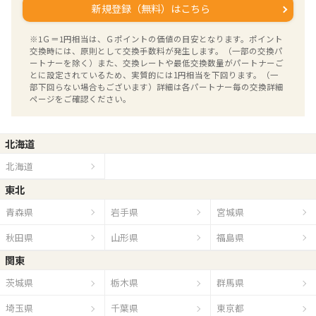
新規登録（無料）はこちら
※1Ｇ＝1円相当は、Ｇポイントの価値の目安となります。ポイント
交換時には、原則として交換手数料が発生します。（一部の交換パ
ートナーを除く）また、交換レートや最低交換数量がパートナーご
とに設定されているため、実質的には1円相当を下回ります。（一
部下回らない場合もございます）詳細は各パートナー毎の交換詳細
ページをご確認ください。
北海道
北海道
東北
青森県
岩手県
宮城県
秋田県
山形県
福島県
関東
茨城県
栃木県
群馬県
埼玉県
千葉県
東京都