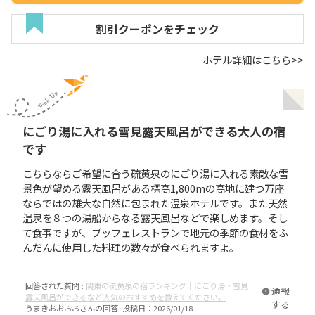
割引クーポンをチェック
ホテル詳細はこちら>>
にごり湯に入れる雪見露天風呂ができる大人の宿
です
こちらならご希望に合う硫黄泉のにごり湯に入れる素敵な雪
景色が望める露天風呂がある標高1,800mの高地に建つ万座
ならではの雄大な自然に包まれた温泉ホテルです。また天然
温泉を８つの湯船からなる露天風呂などで楽しめます。そし
て食事ですが、ブッフェレストランで地元の季節の食材をふ
んだんに使用した料理の数々が食べられますよ。
回答された質問 :
関東の硫黄泉の宿ランキング｜にごり湯・雪見
通報
露天風呂ができるなど人気のおすすめを教えてください。
する
うまきおおおお
さんの回答 投稿日：
2026/01/18