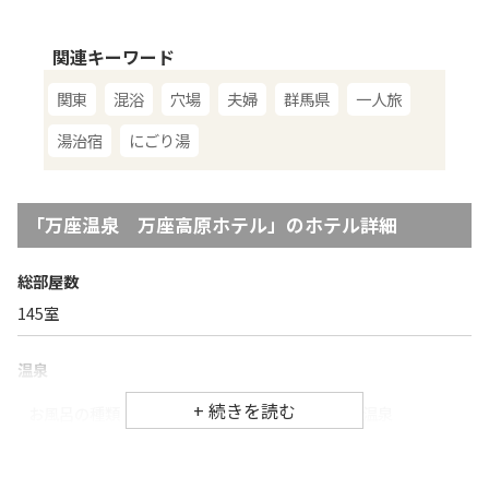
関連キーワード
関東
混浴
穴場
夫婦
群馬県
一人旅
湯治宿
にごり湯
「
万座温泉 万座高原ホテル
」のホテル詳細
総部屋数
145
室
温泉
お風呂の種類
温泉、大浴場、露天風呂、天然温泉
泉質
硫黄泉