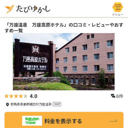
メニ
「
万座温泉 万座高原ホテル
」の口コミ・レビューやおす
すめ一覧
4.0
6
件
群馬県吾妻郡嬬恋村万座温泉
料金を表示する