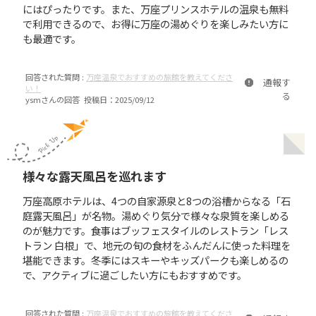
にはぴったりです。また、万座プリンスホテルの温泉も無料
で利用できるので、お得に万座の湯めぐりを楽しみたい方に
も最適です。
回答された質問 :
万座温泉でおすすめの旅館を教えてくださ
通報す
い！
る
ysm
さんの回答 投稿日：
2025/09/12
様々な露天風呂を巡れます
万座高原ホテルは、4つの自家源泉と8つの浴槽からなる「石
庭露天風呂」が名物。湯めぐり気分で様々な泉質を楽しめる
のが魅力です。食事はブッフェスタイルのレストラン「レス
トラン 白根」で、地元の旬の食材をふんだんに使った料理を
堪能できます。冬季にはスキーやキッズパークも楽しめるの
で、アクティブに過ごしたい方にもおすすめです。
回答された質問 :
万座温泉でおすすめの旅館を教えてくださ