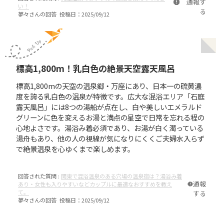
通報す
い！
る
夢々
さんの回答 投稿日：
2025/09/12
標高1,800m！乳白色の絶景天空露天風呂
標高1,800mの天空の温泉郷・万座にあり、日本一の硫黄濃
度を誇る乳白色の温泉が特徴です。広大な混浴エリア「石庭
露天風呂」には8つの湯船が点在し、白や美しいエメラルド
グリーンに色を変えるお湯と満点の星空で日常を忘れる程の
心地よさです。湯浴み着必須であり、お湯が白く濁っている
湯舟もあり、他の人の視線が気になりにくくご夫婦水入らず
で絶景温泉を心ゆくまで楽しめます。
回答された質問 :
関東で混浴温泉のある穴場の温泉宿は？湯浴み着
通報
あり・女性も入りやすいなどカップルに最適なおすすめを教え
て。
する
夢々
さんの回答 投稿日：
2025/09/12