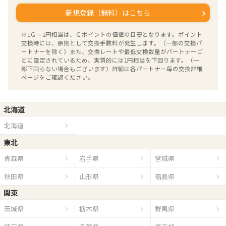
新規登録（無料）はこちら
※1Ｇ＝1円相当は、Ｇポイントの価値の目安となります。ポイント
交換時には、原則として交換手数料が発生します。（一部の交換パ
ートナーを除く）また、交換レートや最低交換数量がパートナーご
とに設定されているため、実質的には1円相当を下回ります。（一
部下回らない場合もございます）詳細は各パートナー毎の交換詳細
ページをご確認ください。
北海道
北海道
東北
青森県
岩手県
宮城県
秋田県
山形県
福島県
関東
茨城県
栃木県
群馬県