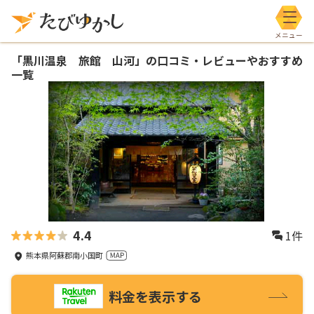
メニ
「
黒川温泉 旅館 山河
」の口コミ・レビューやおすすめ
一覧
4.4
1
件
熊本県阿蘇郡南小国町
料金を表示する