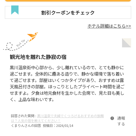
割引クーポンをチェック
ホテル詳細はこちら>>
観光地を離れた静寂の宿
黒川温泉街中心部から、少し離れているので、とても静かに
過ごせます。全体的に趣ある造りで、静かな環境で落ち着い
て過ごせます。部屋はいくつかタイプがあり、おすすめは露
天風呂付きの部屋。ほっこりとしたプライベート時間を過ご
せますよ。夕食は地元食材を生かした会席で、見た目も美し
く、上品な味わいです。
回答された質問 :
黒川温泉で夫婦でくつろげるおすすめの旅館
通報
は？人気の宿を教えてください！
する
くまりん
さんの回答 投稿日：
2026/01/14