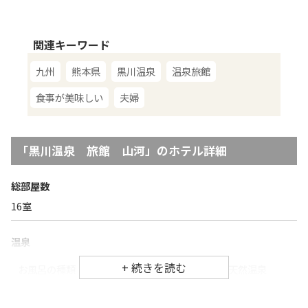
関連キーワード
九州
熊本県
黒川温泉
温泉旅館
食事が美味しい
夫婦
「
黒川温泉 旅館 山河
」のホテル詳細
総部屋数
16
室
温泉
お風呂の種類
大浴場、露天風呂、家族風呂、天然温泉
単純硫黄泉、ナトリウム・塩化物炭酸水素塩
泉質