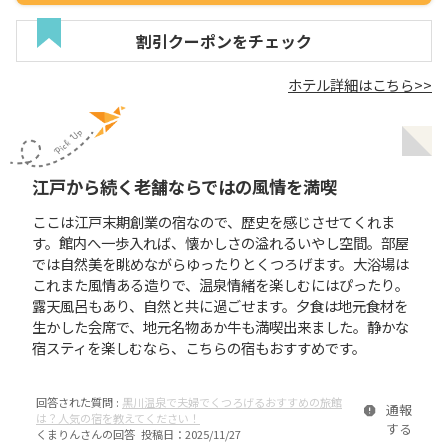
割引クーポンをチェック
ホテル詳細はこちら>>
江戸から続く老舗ならではの風情を満喫
ここは江戸末期創業の宿なので、歴史を感じさせてくれま
す。館内へ一歩入れば、懐かしさの溢れるいやし空間。部屋
では自然美を眺めながらゆったりとくつろげます。大浴場は
これまた風情ある造りで、温泉情緒を楽しむにはぴったり。
露天風呂もあり、自然と共に過ごせます。夕食は地元食材を
生かした会席で、地元名物あか牛も満喫出来ました。静かな
宿スティを楽しむなら、こちらの宿もおすすめです。
回答された質問 :
黒川温泉で夫婦でくつろげるおすすめの旅館
通報
は？人気の宿を教えてください！
する
くまりん
さんの回答 投稿日：
2025/11/27