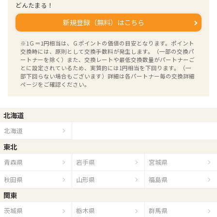
どんたまる！
新規登録（無料）はこちら
※1Ｇ＝1円相当は、Ｇポイントの価値の目安となります。ポイント
交換時には、原則として交換手数料が発生します。（一部の交換パ
ートナーを除く）また、交換レートや最低交換数量がパートナーご
とに設定されているため、実質的には1円相当を下回ります。（一
部下回らない場合もございます）詳細は各パートナー毎の交換詳細
ページをご確認ください。
北海道
北海道
東北
青森県
岩手県
宮城県
秋田県
山形県
福島県
関東
茨城県
栃木県
群馬県