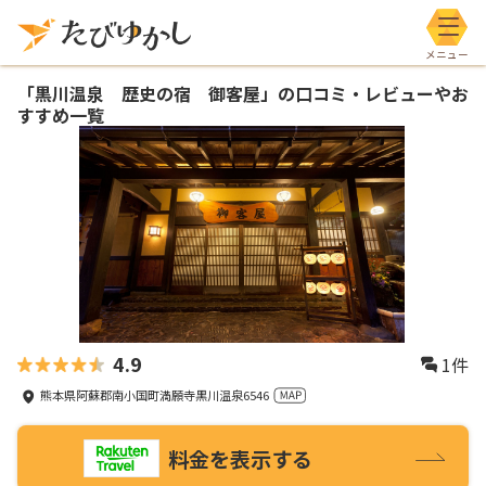
メニ
「
黒川温泉 歴史の宿 御客屋
」の口コミ・レビューやお
すすめ一覧
4.9
1
件
熊本県阿蘇郡南小国町満願寺黒川温泉6546
料金を表示する