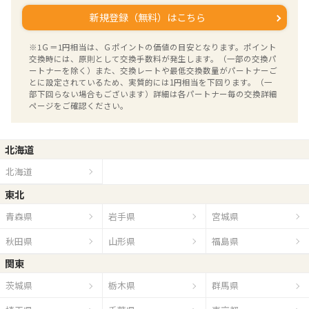
新規登録（無料）はこちら
※1Ｇ＝1円相当は、Ｇポイントの価値の目安となります。ポイント
交換時には、原則として交換手数料が発生します。（一部の交換パ
ートナーを除く）また、交換レートや最低交換数量がパートナーご
とに設定されているため、実質的には1円相当を下回ります。（一
部下回らない場合もございます）詳細は各パートナー毎の交換詳細
ページをご確認ください。
北海道
北海道
東北
青森県
岩手県
宮城県
秋田県
山形県
福島県
関東
茨城県
栃木県
群馬県