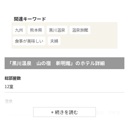
関連キーワード
九州
熊本県
黒川温泉
温泉旅館
食事が美味しい
夫婦
「
黒川温泉 山の宿 新明館
」のホテル詳細
総部屋数
12
室
温泉
温泉、大浴場、露天風呂、家族風呂、天然温
お風呂の種類
泉