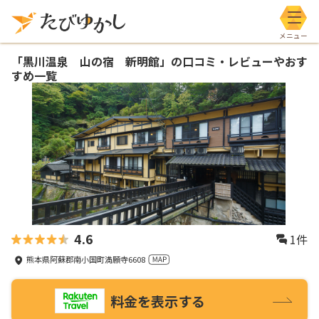
メニ
「
黒川温泉 山の宿 新明館
」の口コミ・レビューやおす
すめ一覧
4.6
1
件
熊本県阿蘇郡南小国町満願寺6608
料金を表示する