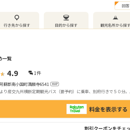
回答
行き先から探す
目的から探す
観光名所から探
め一覧
4.9
1
件
阿蘇郡南小国町満願寺6541
より産交九州横断定期観光バス（要予約）に乗車、別府行きで５０分。
料金を表示する
割引クーポンをチェ