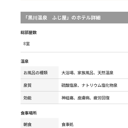
「
黒川温泉 ふじ屋
」のホテル詳細
総部屋数
8
室
温泉
お風呂の種類
大浴場、家族風呂、天然温泉
泉質
硫酸塩泉、ナトリウム塩化物泉
効能
神経痛、皮膚病、疲労回復
食事場所
朝食
食事処