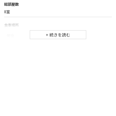
総部屋数
8
室
食事場所
朝食
ダイニングルーム
夕食
ダイニングルーム
チェックイン・チェックアウト時間
チェックイン
15:30
（最終チェックイン：
18:00
）
チェックアウ
10:00
ト
交通アクセス
阿蘇くまもと空港より車で約50分 ※ナビはGoogleマップをご利
用ください。