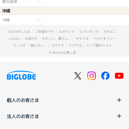
鹿児島県
沖縄
沖縄
たびゆかしとは
ご利用ガイド
Ｇポイント
Ｇランキング
だれどこ
ocruyo
お湯たび
わたしと、暮らし。
キテミヨ
ベストオイシー
モノスポ
野に行く。
カウナラ
ミツケヨ
ハーブ酒のススメ
Ｇ-Ranking 推し活
個人のお客さま
法人のお客さま