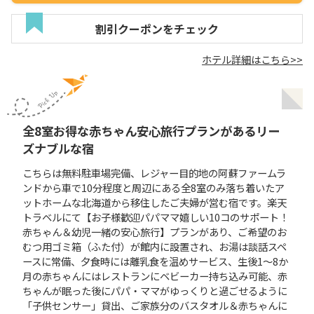
割引クーポンをチェック
ホテル詳細はこちら>>
全8室お得な赤ちゃん安心旅行プランがあるリー
ズナブルな宿
こちらは無料駐車場完備、レジャー目的地の阿蘇ファームラ
ンドから車で10分程度と周辺にある全8室のみ落ち着いたア
ットホームな北海道から移住したご夫婦が営む宿です。楽天
トラベルにて【お子様歓迎パパママ嬉しい10コのサポート！
赤ちゃん＆幼児一緒の安心旅行】プランがあり、ご希望のお
むつ用ゴミ箱（ふた付）が館内に設置され、お湯は談話スペ
ースに常備、夕食時には離乳食を温めサービス、生後1〜8か
月の赤ちゃんにはレストランにベビーカー持ち込み可能、赤
ちゃんが眠った後にパパ・ママがゆっくりと過ごせるように
「子供センサー」貸出、ご家族分のバスタオル＆赤ちゃんに