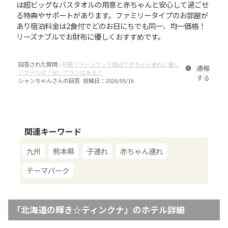
は超ビッグなバスタオルの用意と赤ちゃんと安心して過ごせ
る特典やサポートがあります。ファミリータイプのお部屋が
あり宿泊料金は2食付でどのお日にちでも同一、均一価格！
リーズナブルでお財布に優しくおすすめです。
回答された質問 :
阿蘇ファームランド周辺で赤ちゃん連れに優し
通報
いホテルは？安いプランはある？
する
シャンちゃん
さんの回答 投稿日：
2026/05/16
関連キーワード
九州
熊本県
子連れ
赤ちゃん連れ
テーマパーク
「
北海道の輝き☆ティンクナ
」のホテル詳細