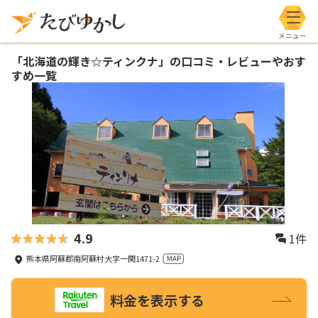
メニ
「
北海道の輝き☆ティンクナ
」の口コミ・レビューやおす
すめ一覧
4.9
1
件
熊本県阿蘇郡南阿蘇村大字一関1471-2
料金を表示する