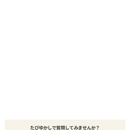
交通アクセス
阿蘇くまもと空港より（俵山トンネルルート）車で約30分・JR立
野駅から車で約15分
提供：楽天トラベル
楽天トラベルで
ホテル詳細を詳しく見る
たびゆかしで質問してみませんか？