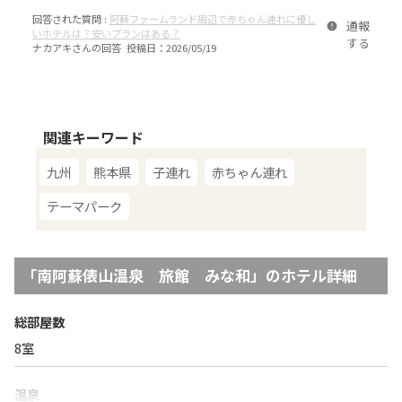
回答された質問 :
阿蘇ファームランド周辺で赤ちゃん連れに優し
通報
いホテルは？安いプランはある？
する
ナカアキ
さんの回答 投稿日：
2026/05/19
関連キーワード
九州
熊本県
子連れ
赤ちゃん連れ
テーマパーク
「
南阿蘇俵山温泉 旅館 みな和
」のホテル詳細
総部屋数
8
室
温泉