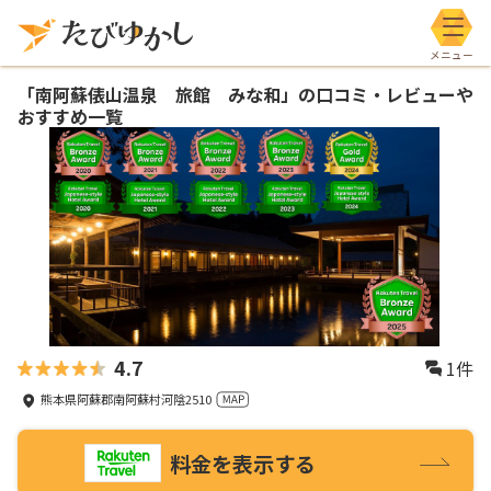
メニ
「
南阿蘇俵山温泉 旅館 みな和
」の口コミ・レビューや
おすすめ一覧
4.7
1
件
熊本県阿蘇郡南阿蘇村河陰2510
料金を表示する