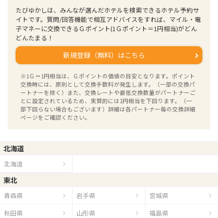
たびゆかしは、みんなが選んだホテルを検索できるホテル予約サ
イトです。質問/回答機能で相互アドバイスをすれば、マイル・電
子マネーに交換できるＧポイント(1Ｇポイント＝1円相当)がどん
どんたまる！
新規登録（無料）はこちら
※1Ｇ＝1円相当は、Ｇポイントの価値の目安となります。ポイント
交換時には、原則として交換手数料が発生します。（一部の交換パ
ートナーを除く）また、交換レートや最低交換数量がパートナーご
とに設定されているため、実質的には1円相当を下回ります。（一
部下回らない場合もございます）詳細は各パートナー毎の交換詳細
ページをご確認ください。
北海道
北海道
東北
青森県
岩手県
宮城県
秋田県
山形県
福島県