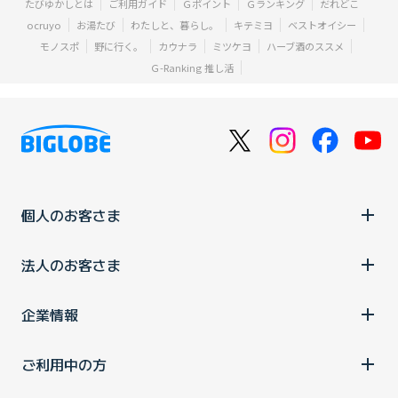
たびゆかしとは
ご利用ガイド
Ｇポイント
Ｇランキング
だれどこ
ocruyo
お湯たび
わたしと、暮らし。
キテミヨ
ベストオイシー
モノスポ
野に行く。
カウナラ
ミツケヨ
ハーブ酒のススメ
Ｇ-Ranking 推し活
個人のお客さま
法人のお客さま
企業情報
ご利用中の方