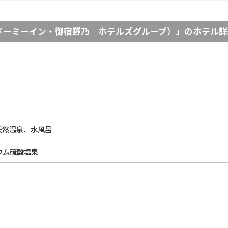
ドーミーイン・御宿野乃 ホテルズグループ）
」のホテル詳
天然温泉、水風呂
ウム硫酸塩泉
)