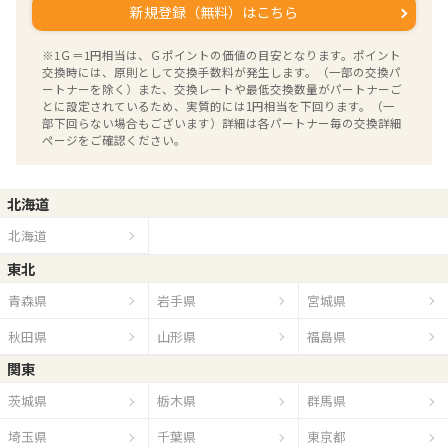
新規登録（無料）はこちら
※1Ｇ＝1円相当は、Ｇポイントの価値の目安となります。ポイント
交換時には、原則として交換手数料が発生します。（一部の交換パ
ートナーを除く）また、交換レートや最低交換数量がパートナーご
とに設定されているため、実質的には1円相当を下回ります。（一
部下回らない場合もございます）詳細は各パートナー毎の交換詳細
ページをご確認ください。
北海道
北海道
東北
青森県
岩手県
宮城県
秋田県
山形県
福島県
関東
茨城県
栃木県
群馬県
埼玉県
千葉県
東京都