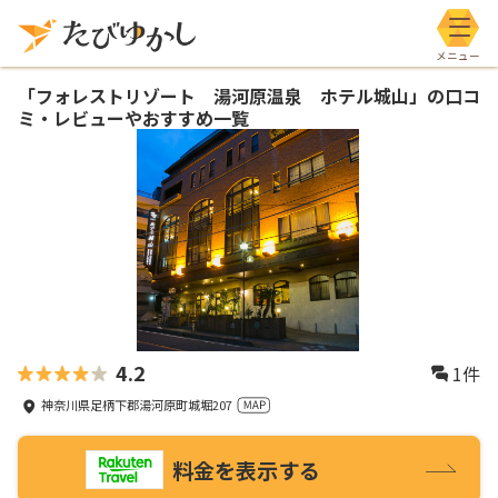
メニ
「
フォレストリゾート 湯河原温泉 ホテル城山
」の口コ
ミ・レビューやおすすめ一覧
4.2
1
件
神奈川県足柄下郡湯河原町城堀207
料金を表示する