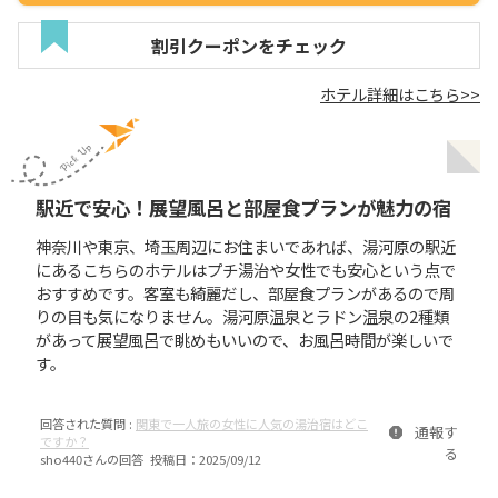
割引クーポンをチェック
ホテル詳細はこちら>>
駅近で安心！展望風呂と部屋食プランが魅力の宿
神奈川や東京、埼玉周辺にお住まいであれば、湯河原の駅近
にあるこちらのホテルはプチ湯治や女性でも安心という点で
おすすめです。客室も綺麗だし、部屋食プランがあるので周
りの目も気になりません。湯河原温泉とラドン温泉の2種類
があって展望風呂で眺めもいいので、お風呂時間が楽しいで
す。
回答された質問 :
関東で一人旅の女性に人気の湯治宿はどこ
通報す
ですか？
る
sho440
さんの回答 投稿日：
2025/09/12