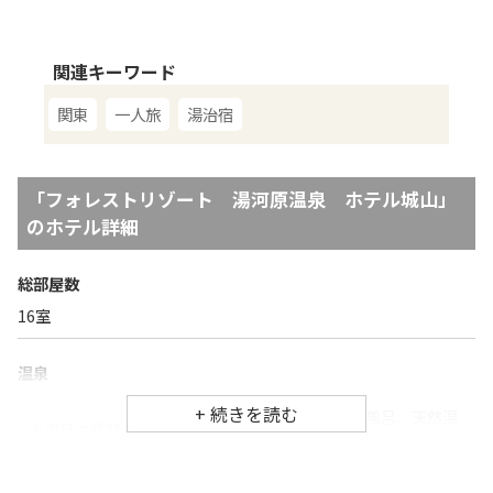
関連キーワード
関東
一人旅
湯治宿
「
フォレストリゾート 湯河原温泉 ホテル城山
」
のホテル詳細
総部屋数
16
室
温泉
温泉、大浴場、露天風呂、家族風呂、天然温
お風呂の種類
泉、人工温泉
塩化物硫酸塩泉、ナトリウム塩化物泉、ラド