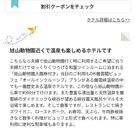
割引クーポンをチェック
ホテル詳細はこちら>>
旭山動物園近くで温泉も楽しめるホテルです
こちらなら夫婦で旭山動物園行く時に利用するご希望に合う
夫婦だけでゆっくりくつろげる和室ツインルームに泊まれる
「旭山動物園入園券付き」当日のご利用もOK層雲閣ビュッ
フェ「オールインクルーシブ」プランがある層雲峡温泉の中
でも一番歴史ある温泉ホテルです。この宿なら旭山動物園か
ら車で約90分で行けます。また豊富な湧出量と天然温泉を層
雲峡のダイナミックな峡谷が望める峡谷露天風呂やマルモ大
浴場で楽しめます。そして食事ですが、レストランにて焼き
ズワイガニ、ローストポーク、お寿司、天ぷら、牛肉鉄板焼
きなど数多く料理がビュッフェ形式で食べられます。特に車
利用に便利な駐車場もありますよ。