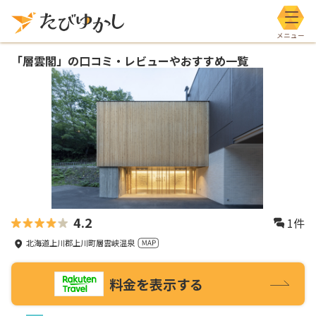
メニ
「
層雲閣
」の口コミ・レビューやおすすめ一覧
4.2
1
件
北海道上川郡上川町層雲峡温泉
料金を表示する