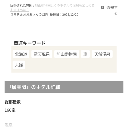
回答された質問 :
旭山動物園近くのホテルで温泉も楽しめる
通報す
おすすめは？
る
うまきおおおお
さんの回答 投稿日：
2025/12/20
関連キーワード
北海道
露天風呂
旭山動物園
車
天然温泉
夫婦
「
層雲閣
」のホテル詳細
総部屋数
166
室
温泉