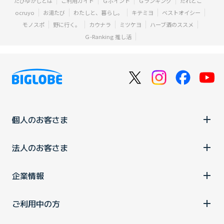
たびゆかしとは
ご利用ガイド
Ｇポイント
Ｇランキング
だれどこ
ocruyo
お湯たび
わたしと、暮らし。
キテミヨ
ベストオイシー
モノスポ
野に行く。
カウナラ
ミツケヨ
ハーブ酒のススメ
Ｇ-Ranking 推し活
個人のお客さま
法人のお客さま
企業情報
ご利用中の方