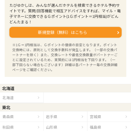
たびゆかしは、みんなが選んだホテルを検索できるホテル予約サ
イトです。質問/回答機能で相互アドバイスをすれば、マイル・電
子マネーに交換できるＧポイント(1Ｇポイント＝1円相当)がどん
どんたまる！
新規登録（無料）はこちら
※1Ｇ＝1円相当は、Ｇポイントの価値の目安となります。ポイント
交換時には、原則として交換手数料が発生します。（一部の交換パ
ートナーを除く）また、交換レートや最低交換数量がパートナーご
とに設定されているため、実質的には1円相当を下回ります。（一
部下回らない場合もございます）詳細は各パートナー毎の交換詳細
ページをご確認ください。
北海道
北海道
東北
青森県
岩手県
宮城県
秋田県
山形県
福島県