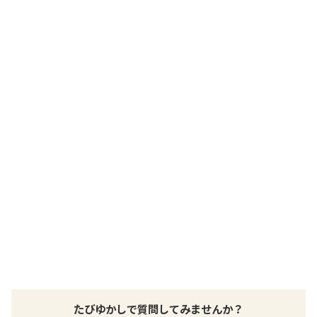
交通アクセス
※旭山動物園より車で９０分※ＪＲ石北本線 上川駅よりローカ
ルバスで３５分※上川層雲峡ICより車で２０分
提供：楽天トラベル
楽天トラベルで
ホテル詳細を詳しく見る
たびゆかしで質問してみませんか？