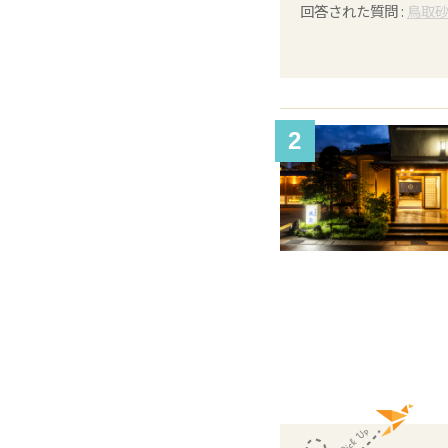
回答された質問 :
鳥取
2