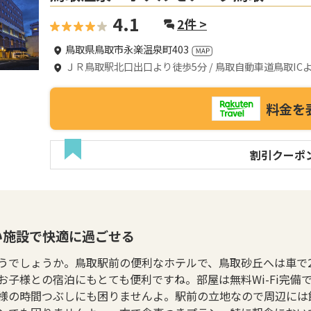
4.1
2
件 >
鳥取県鳥取市永楽温泉町403
ＪＲ鳥取駅北口出口より徒歩5分 / 鳥取自動車道鳥取ICより
料金を
割引クーポ
い施設で快適に過ごせる
うでしょうか。鳥取駅前の便利なホテルで、鳥取砂丘へは車で
子様との宿泊にもとても便利ですね。部屋は無料Wi-Fi完備で
様の時間つぶしにも困りませんよ。駅前の立地なので周辺には