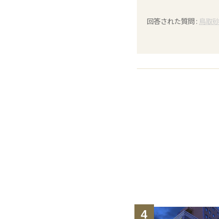
回答された質問 :
鳥取
4