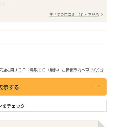
さい。
すべての口コミ（1件）を見る
車道佐用ＪＣＴ→鳥取ＩＣ（無料）左折後市内へ車で約9分
表示する
ンをチェック