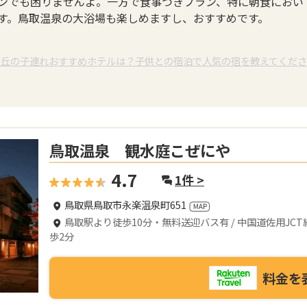
ンでも困りませんよ。一方で食事つきプラン、特に朝食におい
す。鳥取温泉の大浴場も楽しめますし、おすすめです。
砂丘の子連れおすすめホテルは？子供との宿泊で人気の宿を教えてくだ
鳥取温泉 観水庭こぜにや
4.7
1
件 >
鳥取県鳥取市永楽温泉町651
鳥取駅より徒歩10分・無料送迎バス有 / 中国道佐用J
歩2分
料金を