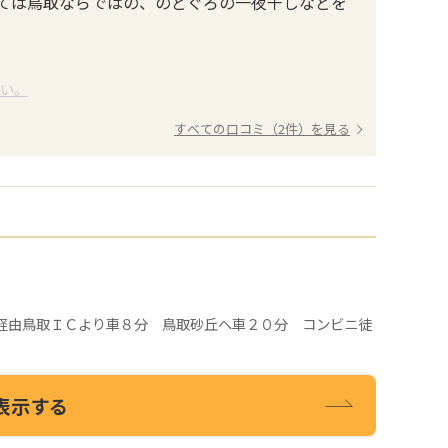
ては鳥取ならではの、のどぐろの一夜干しなどを
さい。
すべての口コミ（2件）を見る
CT経由鳥取ＩＣより車８分 鳥取砂丘へ車２０分 コンビニ徒
表示する