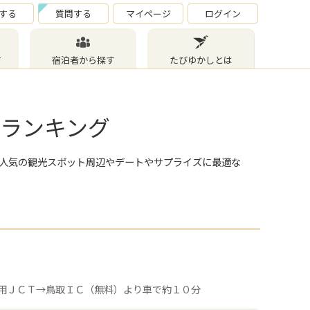
する
質問する
マイページ
ログイン
す
宿泊者から探す
たびゆかしとは
ルランキング
 人気の観光スポット周辺やデートやサプライズに最適な
。
用ＪＣＴ→鳥取ＩＣ（無料）より車で約１０分