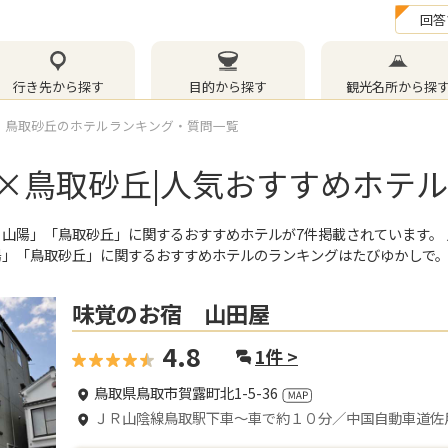
回答
行き先から探す
目的から探す
観光名所から探
鳥取砂丘のホテルランキング・質問一覧
×鳥取砂丘|人気おすすめホテ
・山陽」
「鳥取砂丘」
に関するおすすめホテルが
7
件掲載されています。
陽」
「鳥取砂丘」
に関するおすすめホテルのランキングはたびゆかしで
味覚のお宿 山田屋
4.8
1
件 >
鳥取県鳥取市賀露町北1-5-36
ＪＲ山陰線鳥取駅下車～車で約１０分／中国自動車道佐