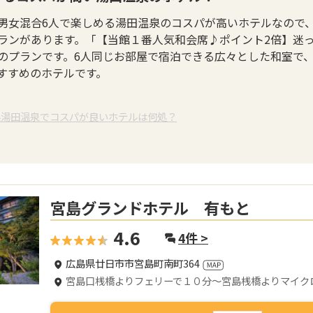
男女混合6人で楽しめる湯田温泉のコスパが高いホテルなので、
ランがあります。「【当館１番人気和会席♪ポイント2倍】迷
のプランです。6人同じお部屋で宿泊できる広々とした和室で、消
すすめのホテルです。
県湯田温泉でコスパが良いホテルは何処？
宮島グランドホテル 有もと
4.6
4
件 >
広島県廿日市市宮島町南町364
宮島口桟橋よりフェリーで１０分～宮島桟橋よりマイク