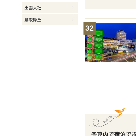
出雲大社
鳥取砂丘
32
予算内で宿泊で