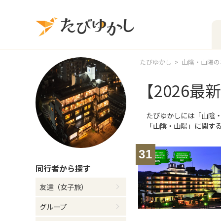
たびゆかし
山陰・山陽の
【2026
たびゆかしには
「山陰
「山陰・山陽」
に関す
31
同行者
から探す
友達（女子旅）
グループ