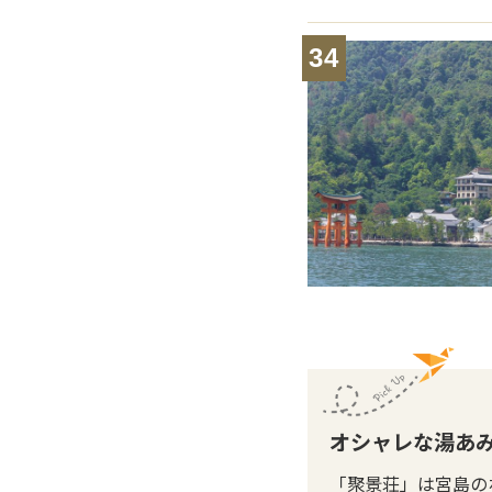
34
オシャレな湯あ
「聚景荘」は宮島の