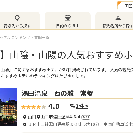
回答
行き先から探す
目的から探す
観光名所から探
ホテルランキング・質問一覧
最新】山陰・山陽の人気おすすめ
・山陽」
に関するおすすめホテルが
87
件掲載されています。 人気の観光
るおすすめホテルのランキングはたびゆかしで。
湯田温泉 西の雅 常盤
4.0
3
件 >
山口県山口市湯田温泉4-6-4
ＪＲ山口線湯田温泉駅より徒歩約10分／中国自動車道小郡