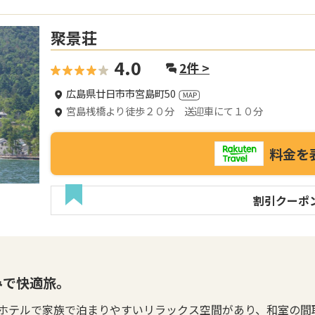
聚景荘
4.0
2
件 >
広島県廿日市市宮島町50
宮島桟橋より徒歩２０分 送迎車にて１０分
料金を
割引クーポ
みで快適旅。
ホテルで家族で泊まりやすいリラックス空間があり、和室の間