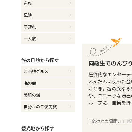
家族
母娘
子連れ
一人旅
旅の目的
から探す
同級生でのんび
ご当地グルメ
圧倒的なエンターテ
ふんだんに使った会
海の幸
ととき。趣の異なる
美肌の湯
や、ユニークな演出
ループに、自信を持
自分へのご褒美旅
回答された質問 :
山口
観光地
から探す