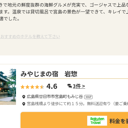
きで地元の鮮度抜群の海鮮グルメが充実で、ゴージャスで上品
ます。温泉では貸切風呂で宮島の景色が一望できて、キレイで
適でした。
でおすすめのホテルを教えて下さい
みやじまの宿 岩惣
4.6
3
件 >
広島県廿日市市宮島町もみじ谷
宮島桟橋より徒歩にて約１５分。無料送迎有り（要ご乗
料金を