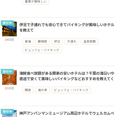
食事が美味しい
受付中
伊豆で子連れでも安心できてバイキングが美味しいホテル
を教えて
19
回答
東海
静岡県
伊豆
子連れ
温泉旅館
ビュッフェ・バイキング
受付中
海鮮食べ放題がある関東の安いホテルは？千葉の海沿いや
直送で安くて美味しいバイキングなどおすすめを教えてく
ださい。
23
回答
関東
海の幸
ビュッフェ・バイキング
受付中
神戸アンパンマンミュージアム周辺ホテルでウェルカムベ