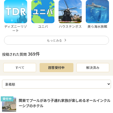
ディズニーリゾ
ユニバ
ハウステンボス
美ら海水族館
ート
もっとみる
369
件
投稿された質問
すべて
回答受付中
解決済み
受付中
関東でプールがあり子連れ家族が楽しめるオールインクル
ーシブのホテル