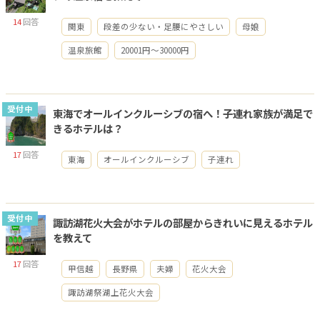
14
回答
関東
段差の少ない・足腰にやさしい
母娘
温泉旅館
20001円～30000円
受付中
東海でオールインクルーシブの宿へ！子連れ家族が満足で
きるホテルは？
17
回答
東海
オールインクルーシブ
子連れ
受付中
諏訪湖花火大会がホテルの部屋からきれいに見えるホテル
を教えて
17
回答
甲信越
長野県
夫婦
花火大会
諏訪湖祭湖上花火大会