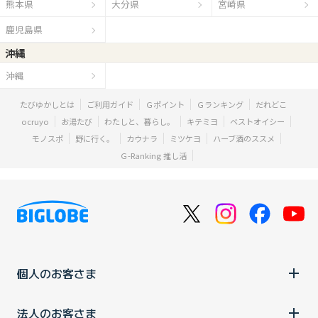
熊本県
大分県
宮崎県
鹿児島県
沖縄
沖縄
たびゆかしとは
ご利用ガイド
Ｇポイント
Ｇランキング
だれどこ
ocruyo
お湯たび
わたしと、暮らし。
キテミヨ
ベストオイシー
モノスポ
野に行く。
カウナラ
ミツケヨ
ハーブ酒のススメ
Ｇ-Ranking 推し活
個人のお客さま
法人のお客さま