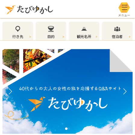
メニ
行き先
目的
観光名所
宿泊者