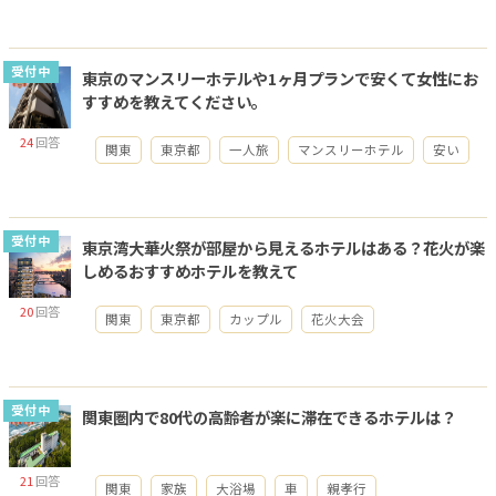
受付中
東京のマンスリーホテルや1ヶ月プランで安くて女性にお
すすめを教えてください。
24
回答
関東
東京都
一人旅
マンスリーホテル
安い
受付中
東京湾大華火祭が部屋から見えるホテルはある？花火が楽
しめるおすすめホテルを教えて
20
回答
関東
東京都
カップル
花火大会
受付中
関東圏内で80代の高齢者が楽に滞在できるホテルは？
21
回答
関東
家族
大浴場
車
親孝行