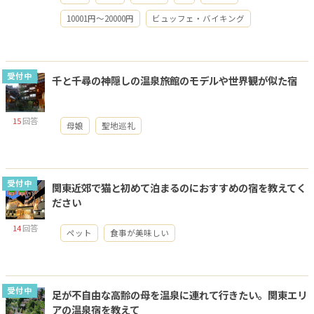
10001円～20000円
ビュッフェ・バイキング
受付中
千と千尋の神隠しの温泉旅館のモデルや世界観が似た宿
15
回答
母娘
聖地巡礼
受付中
関東近郊で猫と初めて泊まるのにおすすめの宿を教えてく
ださい
14
回答
ペット
食事が美味しい
受付中
足が不自由な高齢の母を温泉に連れて行きたい。関東エリ
アの温泉宿を教えて