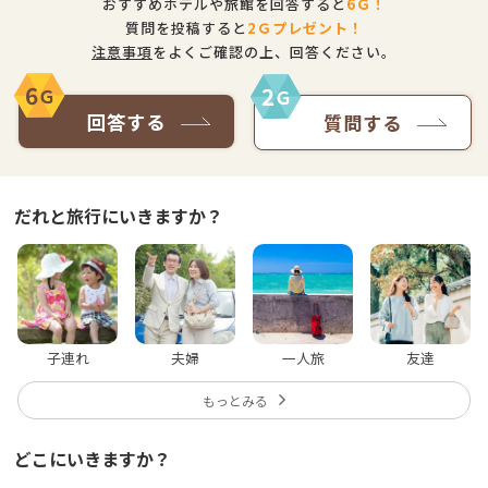
おすすめホテルや旅館を回答すると
6
Ｇ！
質問を投稿すると
2
Ｇプレゼント！
注意事項
をよくご確認の上、回答ください。
6
2
Ｇ
Ｇ
回答する
質問する
だれと旅行にいきますか？
子連れ
夫婦
一人旅
友達
もっとみる
どこにいきますか？