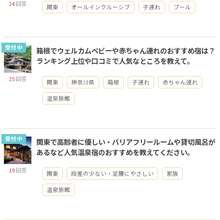
24
回答
関東
オールインクルーシブ
子連れ
プール
受付中
箱根でウェルカムベビーや赤ちゃん連れのおすすめ宿は？
ランキング上位や口コミで人気なところを教えて。
25
回答
関東
神奈川県
箱根
子連れ
赤ちゃん連れ
温泉旅館
受付中
関東で高齢者に優しい・バリアフリールームや貸切風呂が
あるなど人気温泉宿のおすすめを教えてください。
19
回答
関東
段差の少ない・足腰にやさしい
家族
温泉旅館