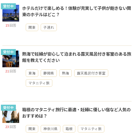
受付中
ホテルだけで楽しめる！体験が充実して子供が飽きない関
東のホテルはどこ？
15
回答
関東
子連れ
受付中
熱海で妊婦が安心して泊まれる露天風呂付き客室のある旅
館を教えてください
21
回答
東海
静岡県
熱海
露天風呂付き客室
マタニティ旅
受付中
箱根のマタニティ旅行に最適・妊婦に優しい宿など人気の
おすすめは？
23
回答
関東
神奈川県
箱根
マタニティ旅