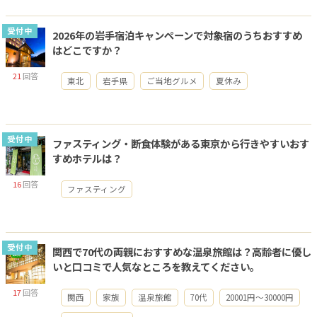
受付中
2026年の岩手宿泊キャンペーンで対象宿のうちおすすめ
はどこですか？
21
回答
東北
岩手県
ご当地グルメ
夏休み
受付中
ファスティング・断食体験がある東京から行きやすいおす
すめホテルは？
16
回答
ファスティング
受付中
関西で70代の両親におすすめな温泉旅館は？高齢者に優し
いと口コミで人気なところを教えてください。
17
回答
関西
家族
温泉旅館
70代
20001円～30000円