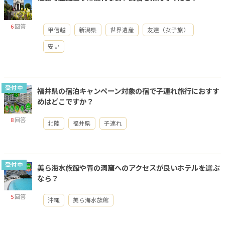
6
回答
甲信越
新潟県
世界遺産
友達（女子旅）
安い
受付中
福井県の宿泊キャンペーン対象の宿で子連れ旅行におすす
めはどこですか？
8
回答
北陸
福井県
子連れ
受付中
美ら海水族館や青の洞窟へのアクセスが良いホテルを選ぶ
なら？
5
回答
沖縄
美ら海水族館