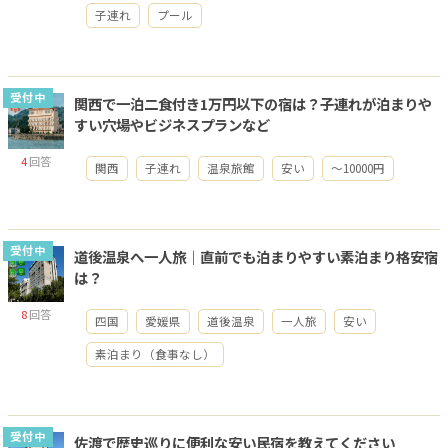
子連れ
プール
受付中
関西で一泊二食付き1万円以下の宿は？子連れが泊まりや
すい穴場やビジネスプランなど
4
回答
関西
子連れ
温泉旅館
安い
～10000円
受付中
道後温泉へ一人旅｜直前でも泊まりやすい素泊まり格安宿
は？
8
回答
四国
愛媛県
道後温泉
一人旅
安い
素泊まり（食事なし）
受付中
佐渡で歴史巡りに便利な安い民宿を教えてください