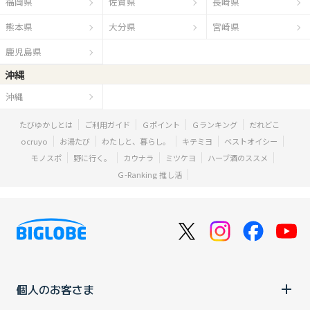
福岡県
佐賀県
長崎県
熊本県
大分県
宮崎県
鹿児島県
沖縄
沖縄
たびゆかしとは
ご利用ガイド
Ｇポイント
Ｇランキング
だれどこ
ocruyo
お湯たび
わたしと、暮らし。
キテミヨ
ベストオイシー
モノスポ
野に行く。
カウナラ
ミツケヨ
ハーブ酒のススメ
Ｇ-Ranking 推し活
個人のお客さま