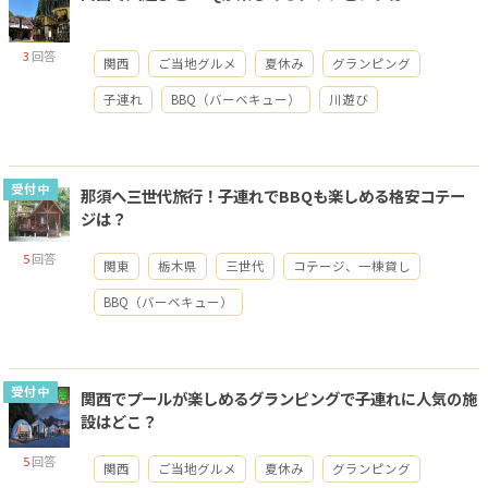
3
回答
関西
ご当地グルメ
夏休み
グランピング
子連れ
BBQ（バーベキュー）
川遊び
受付中
那須へ三世代旅行！子連れでBBQも楽しめる格安コテー
ジは？
5
回答
関東
栃木県
三世代
コテージ、一棟貸し
BBQ（バーベキュー）
受付中
関西でプールが楽しめるグランピングで子連れに人気の施
設はどこ？
5
回答
関西
ご当地グルメ
夏休み
グランピング