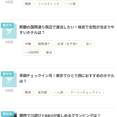
0
回答
関西
ファスティング
一人旅
受付中
那覇の国際通り周辺で連泊したい！格安で女性が泊まりや
すいホテルは？
0
回答
沖縄
国際通り
友達（女子旅）
安い
～10000円
連泊
受付中
早朝チェックイン可！東京でひとり旅におすすめのホテル
は？
0
回答
関東
東京都
一人旅
アーリーチェックイン
受付中
関西で川遊びとBBQが楽しめるグランピングは？