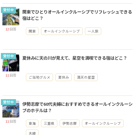
受付中
関東でひとりオールインクルーシブでリフレッシュできる
宿はどこ？
12
回答
関東
オールインクルーシブ
一人旅
受付中
夏休みに天の川が見えて、星空を満喫できる宿はどこ？
11
回答
ご当地グルメ
夏休み
満天の星空
受付中
伊勢志摩で60代夫婦におすすめできるオールインクルーシ
ブのホテルは？
11
回答
東海
三重県
伊勢志摩
オールインクルーシブ
夫婦