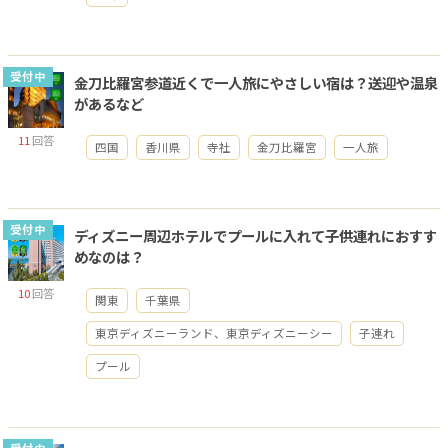
受付中
金刀比羅宮参道近くで一人旅にやさしい宿は？送迎や温泉
があるなど
11
回答
四国
香川県
寺社
金刀比羅宮
一人旅
受付中
ディズニー周辺ホテルでプールに入れて子供連れにおすす
めなのは？
10
回答
関東
千葉県
東京ディズニーランド、東京ディズニーシー
子連れ
プール