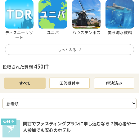
ディズニーリゾ
ユニバ
ハウステンボス
美ら海水族館
ート
もっとみる
450
件
投稿された質問
すべて
回答受付中
解決済み
受付中
関西でファスティングプランに申し込むなら？初心者や一
人参加でも安心のホテル