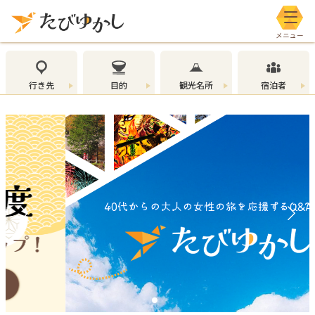
メニ
行き先
目的
観光名所
宿泊者