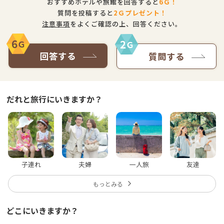
おすすめホテルや旅館を回答すると
6
Ｇ！
質問を投稿すると
2
Ｇプレゼント！
注意事項
をよくご確認の上、回答ください。
6
2
Ｇ
Ｇ
回答する
質問する
だれと旅行にいきますか？
子連れ
夫婦
一人旅
友達
もっとみる
どこにいきますか？