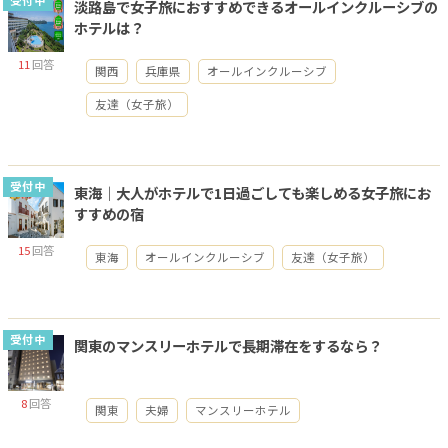
受付中
淡路島で女子旅におすすめできるオールインクルーシブの
ホテルは？
11
回答
関西
兵庫県
オールインクルーシブ
友達（女子旅）
受付中
東海｜大人がホテルで1日過ごしても楽しめる女子旅にお
すすめの宿
15
回答
東海
オールインクルーシブ
友達（女子旅）
受付中
関東のマンスリーホテルで長期滞在をするなら？
8
回答
関東
夫婦
マンスリーホテル